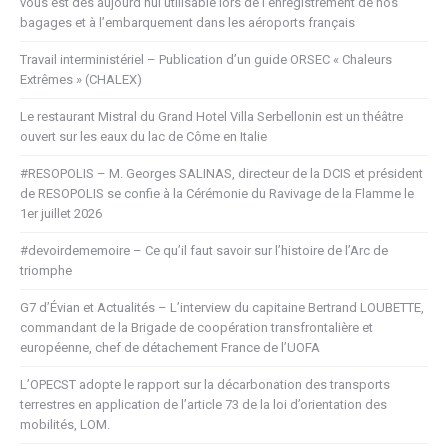
vous est dès aujourd’hui utilisable lors de l’enregistrement de nos
bagages et à l’embarquement dans les aéroports français
Travail interministériel – Publication d’un guide ORSEC « Chaleurs
Extrêmes » (CHALEX)
Le restaurant Mistral du Grand Hotel Villa Serbellonin est un théâtre
ouvert sur les eaux du lac de Côme en Italie
#RESOPOLIS – M. Georges SALINAS, directeur de la DCIS et président
de RESOPOLIS se confie à la Cérémonie du Ravivage de la Flamme le
1er juillet 2026
#devoirdememoire – Ce qu’il faut savoir sur l’histoire de l’Arc de
triomphe
G7 d’Évian et Actualités – L’interview du capitaine Bertrand LOUBETTE,
commandant de la Brigade de coopération transfrontalière et
européenne, chef de détachement France de l’UOFA
L’OPECST adopte le rapport sur la décarbonation des transports
terrestres en application de l’article 73 de la loi d’orientation des
mobilités, LOM.