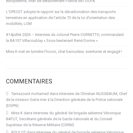
européenne, chef de détachement France de l’UOFA
L’OPECST adopte le rapport sur la décarbonation des transports
terrestres en application de l’article 73 de la loi d’orientation des
mobilités, LOM.
#14juillet 2026 – Interview du colonel Pierre CORNETTO, commandant
la BA107 Villacoublay « Sous-lieutenant René Dorme »
Miss K met en lumière Flocon, chat baroudeur, aventurier et engagé !
COMMENTAIRES
Tamazount mohamed
dans
Interview de Christian NUSSBAUM, Chef
de la mission Outre-mer à la Direction générale de la Police nationale
(DGPN)
Miss K
dans
Interview du général de brigade aérienne Véronique
BATUT, Secrétaire générale de la Garde nationale et du Conseil
Supérieur de la Réserve Militaire (CSRM)
ROULOT
dans
Interview du général de brigade aérienne Véronique