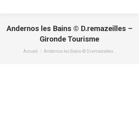
Andernos les Bains © D.remazeilles –
Gironde Tourisme
Vous êtes ici :
Accueil
Andernos les Bains © D.remazeilles…