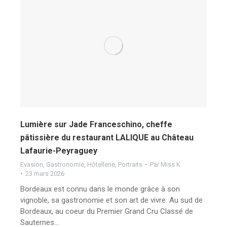
Lumière sur Jade Franceschino, cheffe
pâtissière du restaurant LALIQUE au Château
Lafaurie-Peyraguey
Evasion
,
Gastronomie
,
Hôtellerie
,
Portraits
Par
Miss K
23 mars 2026
Bordeaux est connu dans le monde grâce à son
vignoble, sa gastronomie et son art de vivre. Au sud de
Bordeaux, au coeur du Premier Grand Cru Classé de
Sauternes…