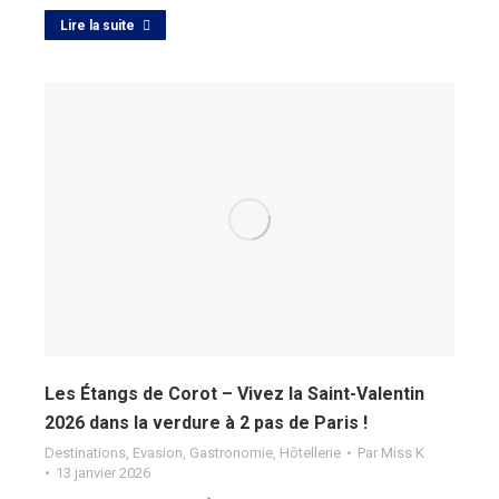
Lire la suite
Les Étangs de Corot – Vivez la Saint-Valentin
2026 dans la verdure à 2 pas de Paris !
Destinations
,
Evasion
,
Gastronomie
,
Hôtellerie
Par
Miss K
13 janvier 2026