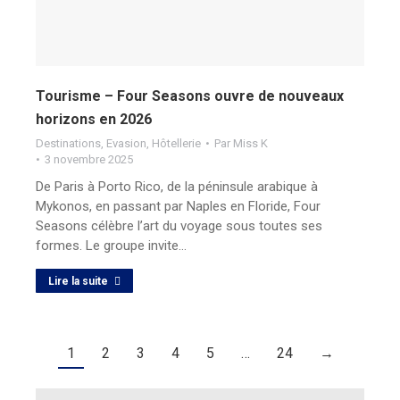
Tourisme – Four Seasons ouvre de nouveaux
horizons en 2026
Destinations
,
Evasion
,
Hôtellerie
Par
Miss K
3 novembre 2025
De Paris à Porto Rico, de la péninsule arabique à
Mykonos, en passant par Naples en Floride, Four
Seasons célèbre l’art du voyage sous toutes ses
formes. Le groupe invite…
Lire la suite
1
2
3
4
5
…
24
→