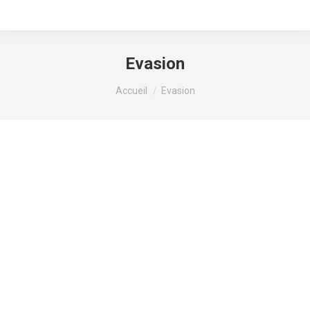
vous est dès
aujourd’hui
utilisable lors
Evasion
de
Vous êtes ici :
Accueil
Evasion
l’enregistrement
de nos bagages
et à
l’embarquement
dans les
aéroports
français