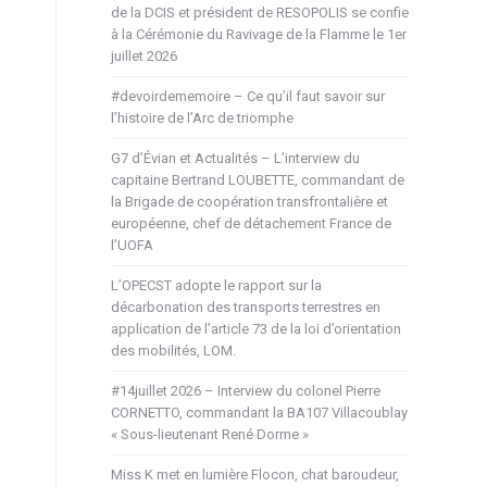
de la DCIS et président de RESOPOLIS se confie
à la Cérémonie du Ravivage de la Flamme le 1er
juillet 2026
#devoirdememoire – Ce qu’il faut savoir sur
l’histoire de l’Arc de triomphe
G7 d’Évian et Actualités – L’interview du
capitaine Bertrand LOUBETTE, commandant de
la Brigade de coopération transfrontalière et
européenne, chef de détachement France de
l’UOFA
L’OPECST adopte le rapport sur la
décarbonation des transports terrestres en
application de l’article 73 de la loi d’orientation
des mobilités, LOM.
#14juillet 2026 – Interview du colonel Pierre
CORNETTO, commandant la BA107 Villacoublay
« Sous-lieutenant René Dorme »
Miss K met en lumière Flocon, chat baroudeur,