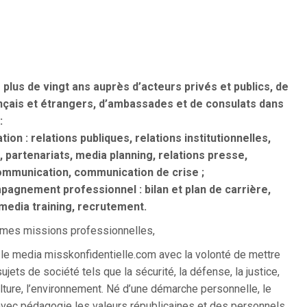
plus de vingt ans auprès d’acteurs privés et publics, de
nçais et étrangers, d’ambassades et de consulats dans
:
ion : relations publiques, relations institutionnelles,
 partenariats, media planning, relations presse,
ommunication, communication de crise ;
pagnement professionnel : bilan et plan de carrière,
media training, recrutement.
 mes missions professionnelles,
 le media misskonfidentielle.com avec la volonté de mettre
jets de société tels que la sécurité, la défense, la justice,
culture, l’environnement. Né d’une démarche personnelle, le
avec pédagogie les valeurs républicaines et des personnels