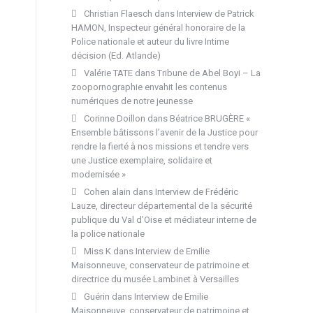
Christian Flaesch
dans
Interview de Patrick
HAMON, Inspecteur général honoraire de la
Police nationale et auteur du livre Intime
décision (Ed. Atlande)
Valérie TATE
dans
Tribune de Abel Boyi – La
zoopornographie envahit les contenus
numériques de notre jeunesse
Corinne Doillon
dans
Béatrice BRUGÈRE «
Ensemble bâtissons l’avenir de la Justice pour
rendre la fierté à nos missions et tendre vers
une Justice exemplaire, solidaire et
modernisée »
Cohen alain
dans
Interview de Frédéric
Lauze, directeur départemental de la sécurité
publique du Val d’Oise et médiateur interne de
la police nationale
Miss K
dans
Interview de Emilie
Maisonneuve, conservateur de patrimoine et
directrice du musée Lambinet à Versailles
Guérin
dans
Interview de Emilie
Maisonneuve, conservateur de patrimoine et