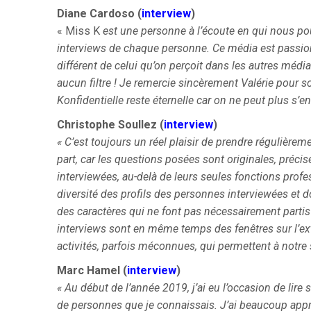
Diane
Cardoso
(
interview
)
« Miss K
est une personne à l’écoute en qui nous pou
interviews de chaque personne. Ce média est passionn
différent de celui qu’on perçoit dans les autres méd
aucun filtre ! Je remercie sincèrement Valérie pour 
Konfidentielle reste éternelle car on ne peut plus s’e
Christophe Soullez (
interview
)
« C’est toujours un réel plaisir de prendre régulière
part, car les questions posées sont originales, préci
interviewées, au-delà de leurs seules fonctions profess
diversité des profils des personnes interviewées et d
des caractères qui ne font pas nécessairement partis 
interviews sont en même temps des fenêtres sur l’ex
activités, parfois méconnues, qui permettent à notre
Marc Hamel (
interview
)
« Au début de l’année 2019, j’ai eu l’occasion de lire
de personnes que je connaissais. J’ai beaucoup appréc