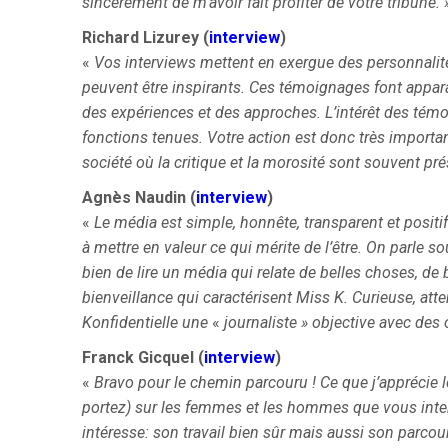
sincèrement de m’avoir fait profiter de votre tribune. 
Richard Lizurey (
interview
)
«
Vos interviews mettent en exergue des personnalités
peuvent être inspirants. Ces témoignages font apparaît
des expériences et des approches. L’intérêt des témo
fonctions tenues. Votre action est donc très importa
société où la critique et la morosité sont souvent pr
Agnès Naudin (
interview
)
«
Le média est simple, honnête, transparent et positif.
à mettre en valeur ce qui mérite de l’être. On parle s
bien de lire un média qui relate de belles choses, de 
bienveillance qui caractérisent Miss K.
Curieuse, atte
Konfidentielle une
«
journaliste » objective avec des 
Franck Gicquel (
interview
)
«
Bravo pour le chemin parcouru ! Ce que j’apprécie l
portez) sur les femmes et les hommes que vous interv
intéresse: son travail bien sûr mais aussi son parcour