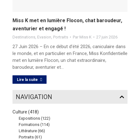
Miss K met en lumière Flocon, chat baroudeur,
aventurier et engagé !
Destinations
,
Evasion
,
Portraits
Par
Miss K
27 juin 2026
27 Juin 2026 – En ce début d’été 2026, caniculaire dans
le monde, et en particulier en France, Miss Konfidentielle
met en lumière Flocon, un chat extraordinaire,
baroudeur, aventurier et…
Lire la suite
NAVIGATION
Culture
(418)
Expositions
(122)
Formations
(114)
Littérature
(66)
Portraits
(61)