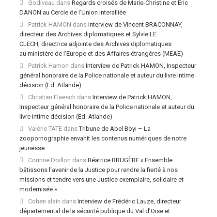
Godiveau
dans
Regards croisés de Marie-Christine et Éric
DANON au Cercle de l’Union Interalliée
Patrick HAMON
dans
Interview de Vincent BRACONNAY,
directeur des Archives diplomatiques et Sylvie LE
CLECH, directrice adjointe des Archives diplomatiques
au ministère de l’Europe et des Affaires étrangères (MEAE)
Patrick Hamon
dans
Interview de Patrick HAMON, Inspecteur
général honoraire de la Police nationale et auteur du livre Intime
décision (Ed. Atlande)
Christian Flaesch
dans
Interview de Patrick HAMON,
Inspecteur général honoraire de la Police nationale et auteur du
livre Intime décision (Ed. Atlande)
Valérie TATE
dans
Tribune de Abel Boyi – La
zoopornographie envahit les contenus numériques de notre
jeunesse
Corinne Doillon
dans
Béatrice BRUGÈRE « Ensemble
bâtissons l’avenir de la Justice pour rendre la fierté à nos
missions et tendre vers une Justice exemplaire, solidaire et
modernisée »
Cohen alain
dans
Interview de Frédéric Lauze, directeur
départemental de la sécurité publique du Val d’Oise et