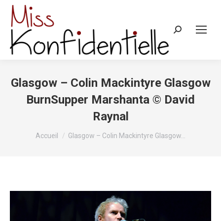
Recherche
:
Glasgow – Colin Mackintyre Glasgow
BurnSupper Marshanta © David
Raynal
Vous êtes ici :
Accueil
Glasgow – Colin Mackintyre Glasgow…