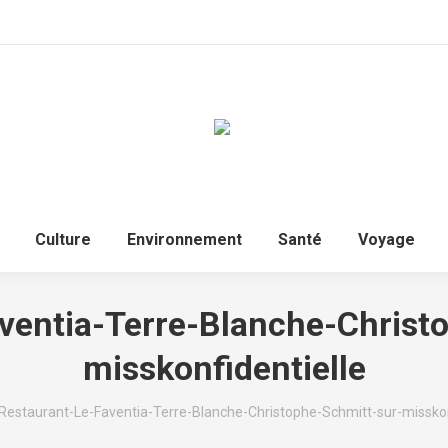
Culture
Environnement
Santé
Voyage
ventia-Terre-Blanche-Christ
misskonfidentielle
ici :
Restaurant-Le-Faventia-Terre-Blanche-Christophe-Schmitt-sur-misskon