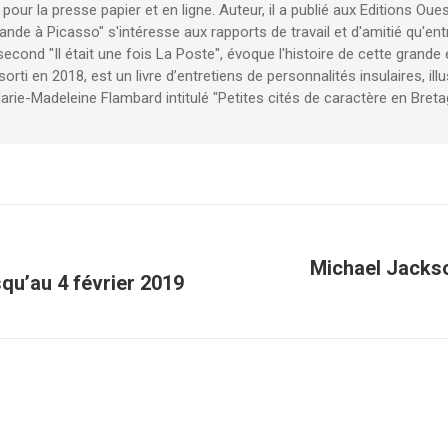
 pour la presse papier et en ligne. Auteur, il a publié aux Editions O
bande à Picasso" s'intéresse aux rapports de travail et d'amitié qu'ent
cond "Il était une fois La Poste", évoque l'histoire de cette grande 
orti en 2018, est un livre d’entretiens de personnalités insulaires, ill
Marie-Madeleine Flambard intitulé "Petites cités de caractère en Bre
Michael Jackso
qu’au 4 février 2019
Article
suivant
: