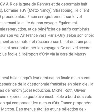
r TGV AIR de la gare de Rennes et de désormais huit
s), Lorraine TGV (Metz-Nancy), Strasbourg,
le client
IR procède alors à son enregistrement sur le vol
 concernant la suite de son voyage. Egalement
ule réservation, et de bénéficier de tarifs combinés
, sur son vol Air France vers Paris-Orly selon son choix
tement au comptoir et récupère son billet de train pour
 ainsi pour optimiser les voyages. Ce nouvel accord
us facile à l’aéroport d’Orly via la gare de Massy
ul billet jusqu’à leur destination finale mais aussi
ssadrice de la gastronomie française en plein ciel, la
lés de renom (Joël Robuchon, Michel Roth, Olivier
e une expérience gustative inoubliable à bord des vols
cettes qui composent les menus d’Air France proposées
is Marcon. Des menus étoilés et une sélection de «