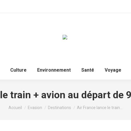
Culture
Environnement
Santé
Voyage
le train + avion au départ de 9
Vous êtes ici :
Accueil
Evasion
Destinations
Air France lance le train…