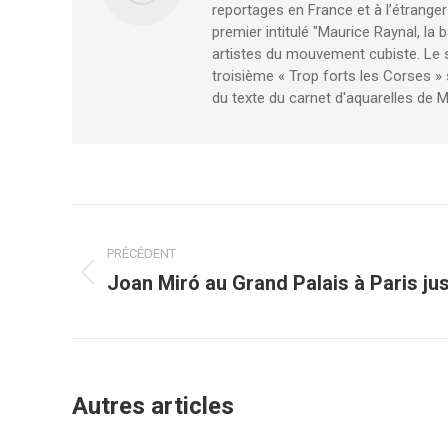
reportages en France et à l’étranger
premier intitulé "Maurice Raynal, la 
artistes du mouvement cubiste. Le se
troisième « Trop forts les Corses » s
du texte du carnet d'aquarelles de 
Navigation
PRÉCÉDENT
article
Joan Miró au Grand Palais à Paris jus
Article
précédent
:
Autres articles