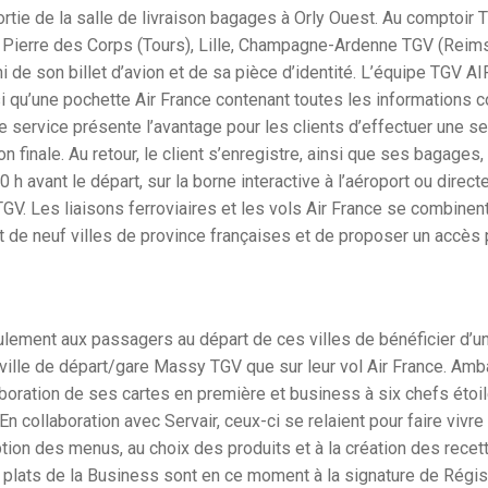
 sortie de la salle de livraison bagages à Orly Ouest. Au comptoi
St Pierre des Corps (Tours), Lille, Champagne-Ardenne TGV (Reim
i de son billet d’avion et de sa pièce d’identité. L’équipe TGV A
nsi qu’une pochette Air France contenant toutes les informations
e service présente l’avantage pour les clients d’effectuer une se
n finale. Au retour, le client s’enregistre, ainsi que ses bagages
 h avant le départ, sur la borne interactive à l’aéroport ou direc
 Les liaisons ferroviaires et les vols Air France se combinent
de neuf villes de province françaises et de proposer un accès pl
ement aux passagers au départ de ces villes de bénéficier d’un se
ville de départ/gare Massy TGV que sur leur vol Air France. Amba
boration de ses cartes en première et business à six chefs étoi
En collaboration avec Servair, ceux-ci se relaient pour faire vivr
nception des menus, au choix des produits et à la création des re
es plats de la Business sont en ce moment à la signature de Rég