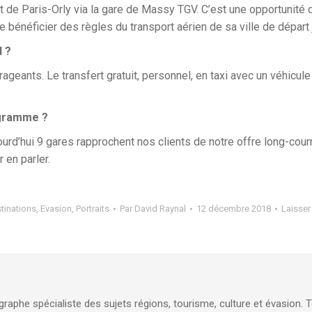
t de Paris-Orly via la gare de Massy TGV. C’est une opportunité d
bénéficier des règles du transport aérien de sa ville de départ j
l ?
ageants. Le transfert gratuit, personnel, en taxi avec un véhicul
ogramme ?
ourd’hui 9 gares rapprochent nos clients de notre offre long-cour
r en parler.
tinations
,
Evasion
,
Portraits
Par
David Raynal
12 décembre 2018
Laisser
raphe spécialiste des sujets régions, tourisme, culture et évasion. 