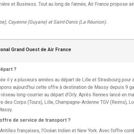
emière et Business. Tout au long de l’année, Air France propose 
upe), Cayenne (Guyane) et Saint-Denis (La Réunion).
gional Grand Ouest de Air France
départ ?
itiée il y a plusieurs années au départ de Lille et Strasbourg pour
pons aujourd’hui cette offre à destination de Massy depuis 9 gar
e réseau long-courrier au départ d’Orly. Après Rennes lancé en m
erre des Corps (Tours), Lille, Champagne-Ardenne TGV (Reims), L
 Massy.
offre de service de transport ?
ntilles françaises, l’Océan Indien et New York. Avec l’offre combi