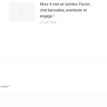
Miss K met en lumière Flocon,
chat baroudeur, aventurier et
engagé !
27 juin 2026
s avec
*