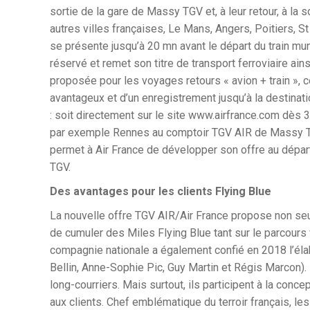
sortie de la gare de Massy TGV et, à leur retour, à la
autres villes françaises, Le Mans, Angers, Poitiers, 
se présente jusqu’à 20 mn avant le départ du train mun
réservé et remet son titre de transport ferroviaire ai
proposée pour les voyages retours « avion + train », c
avantageux et d’un enregistrement jusqu’à la destinatio
: soit directement sur le site www.airfrance.com dès 30
par exemple Rennes au comptoir TGV AIR de Massy TGV.
permet à Air France de développer son offre au départ 
TGV.
Des avantages pour les clients Flying Blue
La nouvelle offre TGV AIR/Air France propose non seul
de cumuler des Miles Flying Blue tant sur le parcours 
compagnie nationale a également confié en 2018 l’éla
Bellin, Anne-Sophie Pic, Guy Martin et Régis Marcon). 
long-courriers. Mais surtout, ils participent à la co
aux clients. Chef emblématique du terroir français, l