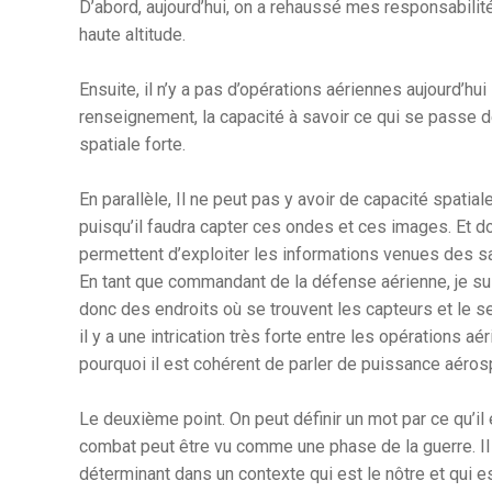
D’abord, aujourd’hui, on a rehaussé mes responsabilit
haute altitude.
Ensuite, il n’y a pas d’opérations aériennes aujourd’hui
renseignement, la capacité à savoir ce qui se passe de l
spatiale forte.
En parallèle, Il ne peut pas y avoir de capacité spatial
puisqu’il faudra capter ces ondes et ces images. Et do
permettent d’exploiter les informations venues des sa
En tant que commandant de la défense aérienne, je suis
donc des endroits où se trouvent les capteurs et le se
il y a une intrication très forte entre les opérations aé
pourquoi il est cohérent de parler de puissance aérosp
Le deuxième point. On peut définir un mot par ce qu’il e
combat peut être vu comme une phase de la guerre. Il 
déterminant dans un contexte qui est le nôtre et qui e