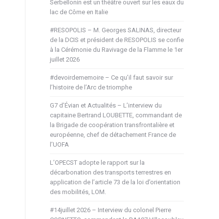
Serbellonin est un théâtre ouvert sur les eaux du
lac de Côme en Italie
#RESOPOLIS – M. Georges SALINAS, directeur
de la DCIS et président de RESOPOLIS se confie
à la Cérémonie du Ravivage de la Flamme le 1er
juillet 2026
#devoirdememoire – Ce qu’il faut savoir sur
l’histoire de l’Arc de triomphe
G7 d’Évian et Actualités – L’interview du
capitaine Bertrand LOUBETTE, commandant de
la Brigade de coopération transfrontalière et
européenne, chef de détachement France de
l’UOFA
L’OPECST adopte le rapport sur la
décarbonation des transports terrestres en
application de l’article 73 de la loi d’orientation
des mobilités, LOM.
#14juillet 2026 – Interview du colonel Pierre