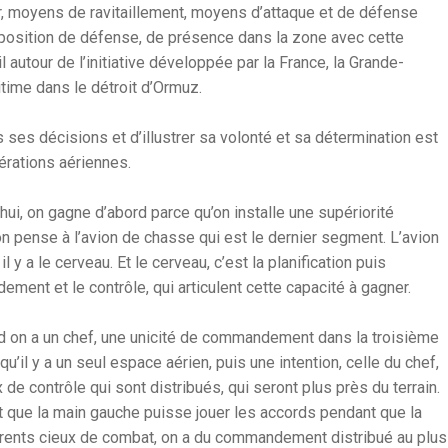
r, moyens de ravitaillement, moyens d’attaque et de défense
 position de défense, de présence dans la zone avec cette
il autour de l’initiative développée par la France, la Grande-
ritime dans le détroit d’Ormuz.
ses décisions et d’illustrer sa volonté et sa détermination est
pérations aériennes.
hui, on gagne d’abord parce qu’on installe une supériorité
 on pense à l’avion de chasse qui est le dernier segment. L’avion
il y a le cerveau. Et le cerveau, c’est la planification puis
dement et le contrôle, qui articulent cette capacité à gagner.
d on a un chef, une unicité de commandement dans la troisième
’il y a un seul espace aérien, puis une intention, celle du chef,
de contrôle qui sont distribués, qui seront plus près du terrain.
t que la main gauche puisse jouer les accords pendant que la
fférents cieux de combat, on a du commandement distribué au plus