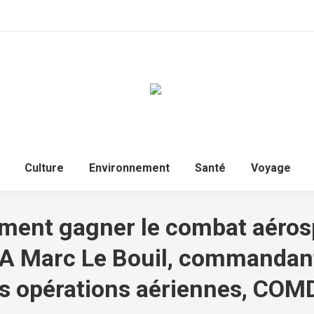
Culture
Environnement
Santé
Voyage
ent gagner le combat aérosp
CA Marc Le Bouil, commandant 
es opérations aériennes, CO
Vous êtes ici :