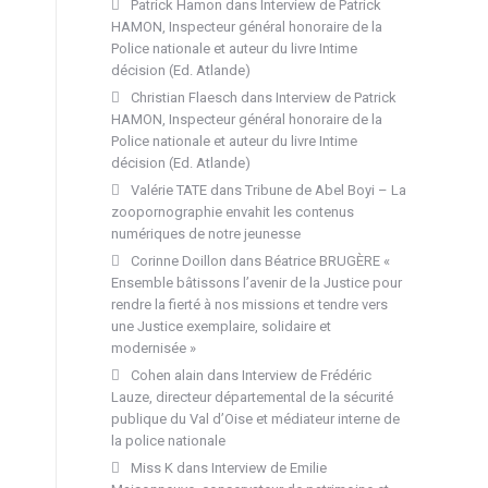
Patrick Hamon
dans
Interview de Patrick
HAMON, Inspecteur général honoraire de la
Police nationale et auteur du livre Intime
décision (Ed. Atlande)
Christian Flaesch
dans
Interview de Patrick
HAMON, Inspecteur général honoraire de la
Police nationale et auteur du livre Intime
décision (Ed. Atlande)
Valérie TATE
dans
Tribune de Abel Boyi – La
zoopornographie envahit les contenus
numériques de notre jeunesse
Corinne Doillon
dans
Béatrice BRUGÈRE «
Ensemble bâtissons l’avenir de la Justice pour
rendre la fierté à nos missions et tendre vers
une Justice exemplaire, solidaire et
modernisée »
Cohen alain
dans
Interview de Frédéric
Lauze, directeur départemental de la sécurité
publique du Val d’Oise et médiateur interne de
la police nationale
Miss K
dans
Interview de Emilie