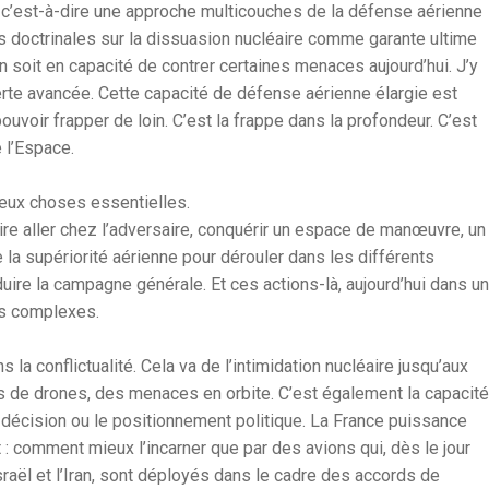
 c’est-à-dire une approche multicouches de la défense aérienne
ns doctrinales sur la dissuasion nucléaire comme garante ultime
l’on soit en capacité de contrer certaines menaces aujourd’hui. J’y
alerte avancée. Cette capacité de défense aérienne élargie est
 pouvoir frapper de loin. C’est la frappe dans la profondeur. C’est
e l’Espace.
deux choses essentielles.
-dire aller chez l’adversaire, conquérir un espace de manœuvre, un
le la supériorité aérienne pour dérouler dans les différents
ire la campagne générale. Et ces actions-là, aujourd’hui dans un
es complexes.
a conflictualité. Cela va de l’intimidation nucléaire jusqu’aux
ms de drones, des menaces en orbite. C’est également la capacité
la décision ou le positionnement politique. La France puissance
 : comment mieux l’incarner que par des avions qui, dès le jour
raël et l’Iran, sont déployés dans le cadre des accords de