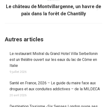
Le château de Montvillargenne, un havre de
Article
paix dans la forêt de Chantilly
suivant
:
Autres articles
Le restaurant Mistral du Grand Hotel Villa Serbellonin
est un théâtre ouvert sur les eaux du lac de Côme en
Italie
9 juillet 2026
Santé en France, 2026 – Le guide du maire face aux
drogues et aux conduites addictives – de la MILDECA
20 avril 2026
Destination Tourisme -Six Senses London ouvre ses