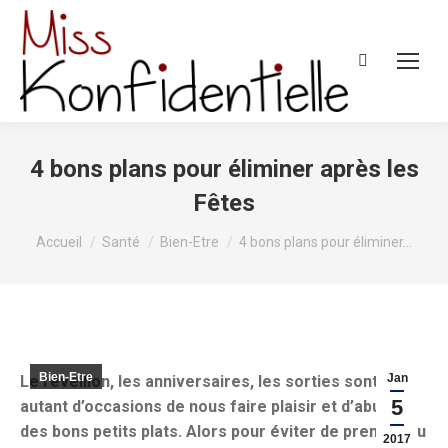
Recherche
:
4 bons plans pour éliminer après les
Fêtes
Vous êtes ici :
Accueil
Santé
Bien-Etre
4 bons plans pour éliminer…
Bien-Etre
Jan
Le réveillon, les anniversaires, les sorties sont tout
5
autant d’occasions de nous faire plaisir et d’abuser
des bons petits plats. Alors pour éviter de prendre du
2017