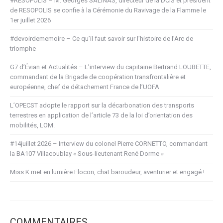
#RESOPOLIS – M. Georges SALINAS, directeur de la DCIS et président
de RESOPOLIS se confie à la Cérémonie du Ravivage de la Flamme le
1er juillet 2026
#devoirdememoire – Ce qu’il faut savoir sur l’histoire de l’Arc de
triomphe
G7 d’Évian et Actualités – L’interview du capitaine Bertrand LOUBETTE,
commandant de la Brigade de coopération transfrontalière et
européenne, chef de détachement France de l’UOFA
L’OPECST adopte le rapport sur la décarbonation des transports
terrestres en application de l’article 73 de la loi d’orientation des
mobilités, LOM.
#14juillet 2026 – Interview du colonel Pierre CORNETTO, commandant
la BA107 Villacoublay « Sous-lieutenant René Dorme »
Miss K met en lumière Flocon, chat baroudeur, aventurier et engagé !
COMMENTAIRES