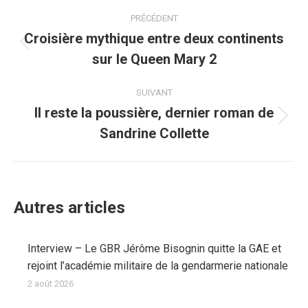
Navigation
PRÉCÉDENT
article
Croisière mythique entre deux continents
Article
sur le Queen Mary 2
précédent
:
SUIVANT
Il reste la poussière, dernier roman de
Article
Sandrine Collette
suivant
:
Autres articles
Interview – Le GBR Jérôme Bisognin quitte la GAE et
rejoint l’académie militaire de la gendarmerie nationale
2 août 2026