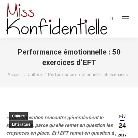
Recherche
:
Performance émotionnelle : 50
exercices d’EFT
Vous êtes ici :
Accueil
Culture
Performance émotionnelle : 50 exercices…
Culture
Fév
« Une innovation rencontre généralement le
24
scepticisme, parce qu’elle remet en question les
Littérature
croyances en place. Et l’EFT remet en question à peu
2017