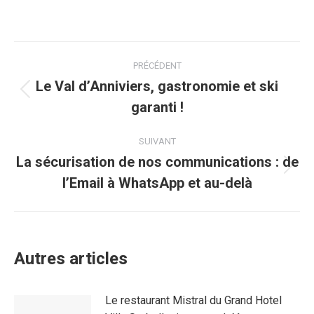
Navigation
PRÉCÉDENT
article
Le Val d’Anniviers, gastronomie et ski
Article
garanti !
précédent
:
SUIVANT
La sécurisation de nos communications : de
Article
l’Email à WhatsApp et au-delà
suivant
:
Autres articles
Le restaurant Mistral du Grand Hotel