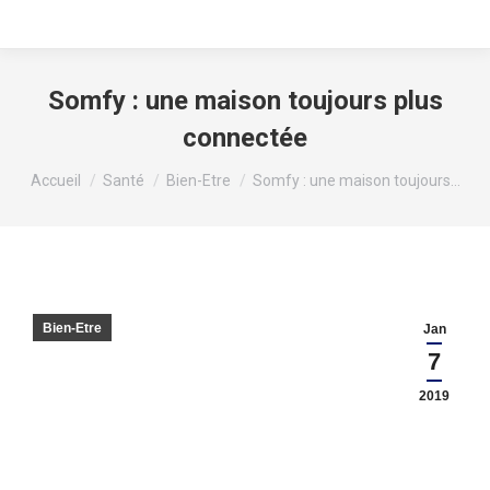
Somfy : une maison toujours plus
connectée
Vous êtes ici :
Accueil
Santé
Bien-Etre
Somfy : une maison toujours…
Bien-Etre
Jan
7
2019