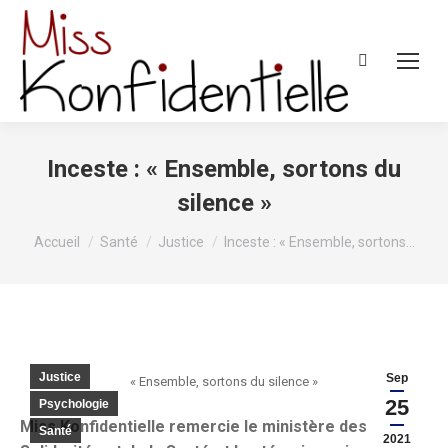
Recherche
:
Inceste : « Ensemble, sortons du
silence »
Vous êtes ici :
Accueil
Santé
Justice
Inceste : « Ensemble, sortons…
Justice
Sep
« Ensemble, sortons du silence »
25
Psychologie
Miss Konfidentielle remercie le ministère des
Santé
2021