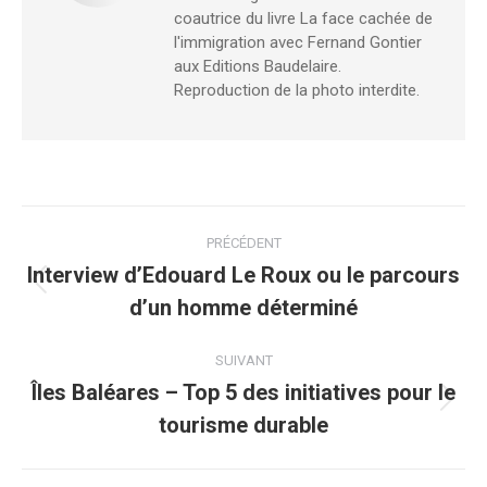
coautrice du livre La face cachée de
l'immigration avec Fernand Gontier
aux Editions Baudelaire.
Reproduction de la photo interdite.
Navigation
PRÉCÉDENT
article
Interview d’Edouard Le Roux ou le parcours
Article
d’un homme déterminé
précédent
:
SUIVANT
Îles Baléares – Top 5 des initiatives pour le
Article
tourisme durable
suivant
: