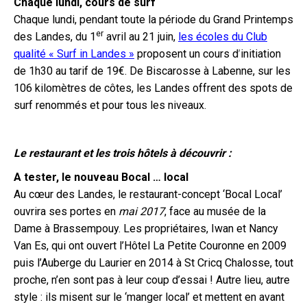
Chaque lundi, cours de surf
Chaque lundi, pendant toute la période du Grand Printemps
er
des Landes, du 1
avril au 21 juin,
les écoles du Club
qualité « Surf in Landes »
proposent un cours d
’
initiation
de 1h30 au tarif de 19€. De Biscarosse à Labenne, sur les
106 kilomètres de côtes, les Landes
offrent des spots de
surf renommés et pour tous les niveaux.
Le restaurant et les trois hôtels à découvrir :
A tester, le nouveau Bocal … local
Au cœur des Landes, le restaurant-concept ‘Bocal Local’
ouvrira ses portes en
mai 2017
, face au musée de la
Dame à Brassempouy. Les propriétaires, Iwan et Nancy
Van Es, qui ont ouvert l’Hôtel La Petite Couronne en 2009
puis l’Auberge du Laurier en 2014 à St Cricq Chalosse, tout
proche, n’en sont pas à leur coup d’essai ! Autre lieu, autre
style : ils misent sur le ‘manger local’ et mettent en avant