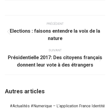
Navigation
PRÉCÉDENT
article
Elections : faisons entendre la voix de la
Article
nature
précédent
:
SUIVANT
Présidentielle 2017: Des citoyens français
Article
donnent leur vote à des étrangers
suivant
:
Autres articles
#Actualités #Numerique – L’application France Identité