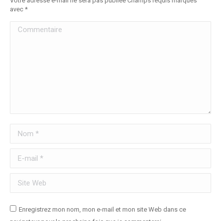
Votre adresse e-mail ne sera pas publiée Champs requis marqués
avec
*
Commentaire
Nom *
E-mail *
Site Web
Enregistrez mon nom, mon e-mail et mon site Web dans ce