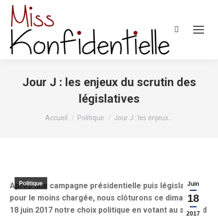
Recherche
:
Jour J : les enjeux du scrutin des
législatives
Vous êtes ici :
Accueil
Politique
Jour J : les enjeux…
Politique
Juin
Après une campagne présidentielle puis législative
18
pour le moins chargée, nous clôturons ce dimanche
18 juin 2017 notre choix politique en votant au second
2017