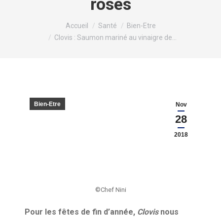
roses
Vous êtes ici :
Accueil
Santé
Bien-Etre
Clovis : Saumon mariné au vinaigre de…
Bien-Etre
Nov
28
2018
©Chef Nini
Pour les fêtes de fin d’année,
Clovis
nous