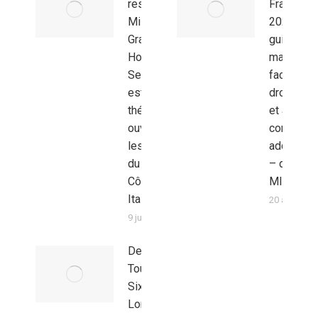
restaurant
France,
Mistral du
2026 – L
Grand
guide du
Hotel Villa
maire
Serbellonin
face aux
est un
drogues
théâtre
et aux
ouvert sur
conduites
les eaux
addictive
du lac de
– de la
Côme en
MILDECA
Italie
20 avril 202
9 juillet 2026
Destination
Tourisme -
Six Senses
London