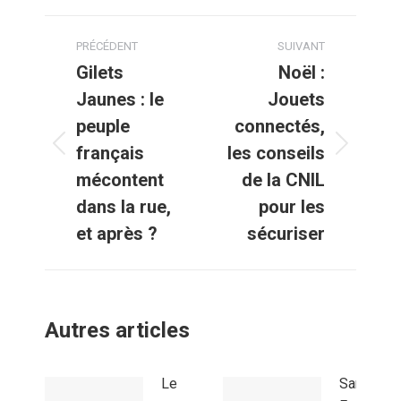
Navigation
PRÉCÉDENT
SUIVANT
article
Gilets
Noël :
Jaunes : le
Jouets
peuple
connectés,
français
les conseils
Article
Article
précédent
suivant
mécontent
de la CNIL
:
:
dans la rue,
pour les
et après ?
sécuriser
Autres articles
Le
Santé en