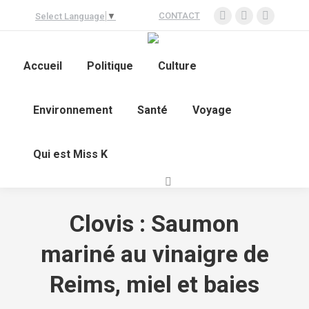
CONTACT
Select Language
▼
La
La
La
page
page
page
LinkedIn
YouTube
X
Accueil
Politique
Culture
s'ouvre
s'ouvre
s'ouvre
dans
dans
dans
Environnement
Santé
Voyage
une
une
une
nouvelle
nouvelle
nouvelle
fenêtre
fenêtre
fenêtre
Qui est Miss K
Recherche
:
Clovis : Saumon
mariné au vinaigre de
Reims, miel et baies