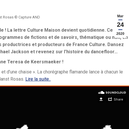
Mar
st Rosas © Capture AND
24
e ! La lettre Culture Maison devient quotidienne. Ce mardi
2020
rogrammes de fictions et de savoirs, thématique ou non, en
 productrices et producteurs de France Culture. Dansez
ael Jackson et revenez sur l’histoire du dancefloor…
’Anne Teresa de Keersmaeker !
et d’une chaise ». La chorégraphe flamande lance à chacun le
 danst Rosas.
Lire la suite..