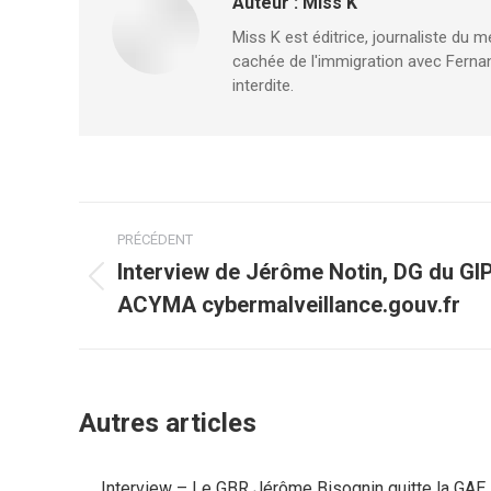
Auteur :
Miss K
Miss K est éditrice, journaliste du m
cachée de l'immigration avec Fernan
interdite.
Navigation
PRÉCÉDENT
article
Interview de Jérôme Notin, DG du GI
Article
ACYMA cybermalveillance.gouv.fr
précédent
:
Autres articles
Interview – Le GBR Jérôme Bisognin quitte la GAE