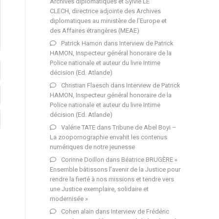
Archives diplomatiques et Sylvie LE
CLECH, directrice adjointe des Archives
diplomatiques au ministère de l’Europe et
des Affaires étrangères (MEAE)
Patrick Hamon
dans
Interview de Patrick
HAMON, Inspecteur général honoraire de la
Police nationale et auteur du livre Intime
décision (Ed. Atlande)
Christian Flaesch
dans
Interview de Patrick
HAMON, Inspecteur général honoraire de la
Police nationale et auteur du livre Intime
décision (Ed. Atlande)
Valérie TATE
dans
Tribune de Abel Boyi –
La zoopornographie envahit les contenus
numériques de notre jeunesse
Corinne Doillon
dans
Béatrice BRUGÈRE «
Ensemble bâtissons l’avenir de la Justice pour
rendre la fierté à nos missions et tendre vers
une Justice exemplaire, solidaire et
modernisée »
Cohen alain
dans
Interview de Frédéric