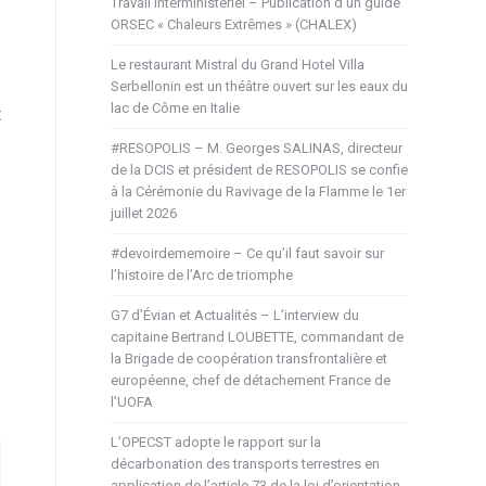
Travail interministériel – Publication d’un guide
ORSEC « Chaleurs Extrêmes » (CHALEX)
Le restaurant Mistral du Grand Hotel Villa
Serbellonin est un théâtre ouvert sur les eaux du
lac de Côme en Italie
t
#RESOPOLIS – M. Georges SALINAS, directeur
de la DCIS et président de RESOPOLIS se confie
à la Cérémonie du Ravivage de la Flamme le 1er
juillet 2026
#devoirdememoire – Ce qu’il faut savoir sur
l’histoire de l’Arc de triomphe
G7 d’Évian et Actualités – L’interview du
capitaine Bertrand LOUBETTE, commandant de
la Brigade de coopération transfrontalière et
européenne, chef de détachement France de
l’UOFA
L’OPECST adopte le rapport sur la
décarbonation des transports terrestres en
application de l’article 73 de la loi d’orientation