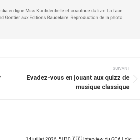
edia en ligne Miss Konfidentielle et coautrice du livre La face
d Gontier aux Editions Baudelaire. Reproduction de la photo
SUIVANT
P
Evadez-vous en jouant aux quizz de
Article
musique classique
suivant
:
14 juillet 2026, 5H30 🇫🇷 Interview du GCA Loïc