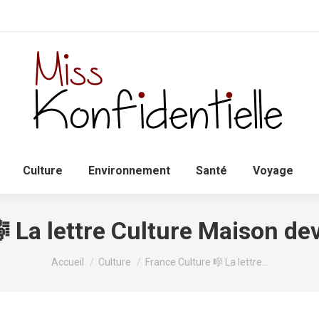
Accueil
Politique
Culture
Environnem
Culture
Environnement
Santé
Voyage
 La lettre Culture Maison de
Vous êtes ici :
Accueil
Culture
France Culture 🎼 La lettre…