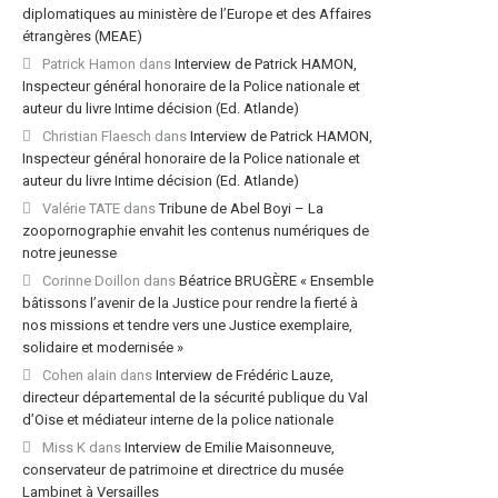
diplomatiques au ministère de l’Europe et des Affaires
étrangères (MEAE)
Patrick Hamon
dans
Interview de Patrick HAMON,
Inspecteur général honoraire de la Police nationale et
auteur du livre Intime décision (Ed. Atlande)
Christian Flaesch
dans
Interview de Patrick HAMON,
Inspecteur général honoraire de la Police nationale et
auteur du livre Intime décision (Ed. Atlande)
Valérie TATE
dans
Tribune de Abel Boyi – La
zoopornographie envahit les contenus numériques de
notre jeunesse
Corinne Doillon
dans
Béatrice BRUGÈRE « Ensemble
bâtissons l’avenir de la Justice pour rendre la fierté à
nos missions et tendre vers une Justice exemplaire,
solidaire et modernisée »
Cohen alain
dans
Interview de Frédéric Lauze,
directeur départemental de la sécurité publique du Val
d’Oise et médiateur interne de la police nationale
Miss K
dans
Interview de Emilie Maisonneuve,
conservateur de patrimoine et directrice du musée
Lambinet à Versailles