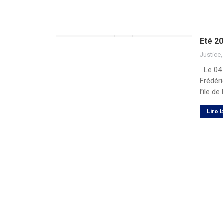
Eté 20
Justice
Le 04 a
Frédéri
l’île de
Lire l