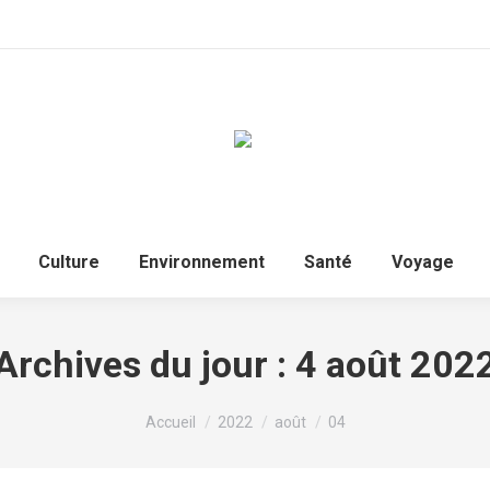
Accueil
Politique
Culture
Environnem
Culture
Environnement
Santé
Voyage
Archives du jour :
4 août 202
Vous êtes ici :
Accueil
2022
août
04