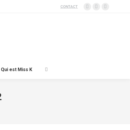
CONTACT
ent
Santé
Voyage
Qui est Miss K
Qui est Miss K
2