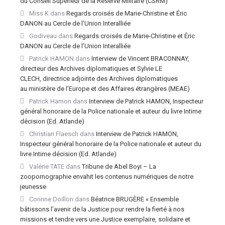
du Conseil Supérieur de la Réserve Militaire (CSRM)
Miss K
dans
Regards croisés de Marie-Christine et Éric
DANON au Cercle de l’Union Interalliée
Godiveau
dans
Regards croisés de Marie-Christine et Éric
DANON au Cercle de l’Union Interalliée
Patrick HAMON
dans
Interview de Vincent BRACONNAY,
directeur des Archives diplomatiques et Sylvie LE
CLECH, directrice adjointe des Archives diplomatiques
au ministère de l’Europe et des Affaires étrangères (MEAE)
Patrick Hamon
dans
Interview de Patrick HAMON, Inspecteur
général honoraire de la Police nationale et auteur du livre Intime
décision (Ed. Atlande)
Christian Flaesch
dans
Interview de Patrick HAMON,
Inspecteur général honoraire de la Police nationale et auteur du
livre Intime décision (Ed. Atlande)
Valérie TATE
dans
Tribune de Abel Boyi – La
zoopornographie envahit les contenus numériques de notre
jeunesse
Corinne Doillon
dans
Béatrice BRUGÈRE « Ensemble
bâtissons l’avenir de la Justice pour rendre la fierté à nos
missions et tendre vers une Justice exemplaire, solidaire et