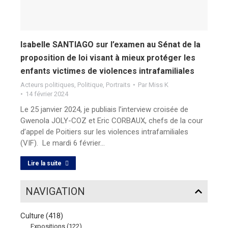
Isabelle SANTIAGO sur l’examen au Sénat de la
proposition de loi visant à mieux protéger les
enfants victimes de violences intrafamiliales
Acteurs politiques
,
Politique
,
Portraits
Par
Miss K
14 février 2024
Le 25 janvier 2024, je publiais l’interview croisée de
Gwenola JOLY-COZ et Eric CORBAUX, chefs de la cour
d’appel de Poitiers sur les violences intrafamiliales
(VIF). Le mardi 6 février…
Lire la suite
NAVIGATION
Culture
(418)
Expositions
(122)