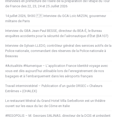
Interviews en préfecture de l’Isère de la préparation de l’étape du Tour
de France des 22, 23, 24 et 25 Juillet 2026
14 juillet 2026, 5H30 🇫🇷 Interview du GCA Loïc MIZON, gouverneur
militaire de Paris
Interview du GBA Jean-Paul BESSE, directeur du BEA-É, le Bureau
enquêtes accidents pour la sécurité de l’aéronautique d’État (BA107)
Interview de Sylvain LLEDO, contrôleur général des services actifs de la
Police nationale, commandant des réserves de la Police nationale à
Beauvau
#Actualités #Numerique – L’application France Identité voyage avec
vous est dès aujourd’hui utilisable lors de l’enregistrement de nos
bagages et à l’embarquement dans les aéroports français
Travail interministériel – Publication d’un guide ORSEC « Chaleurs
Extrêmes » (CHALEX)
Le restaurant Mistral du Grand Hotel Villa Serbellonin est un théâtre
ouvert sur les eaux du lac de Côme en Italie
#RESOPOLIS – M. Georges SALINAS, directeur de la DCIS et président