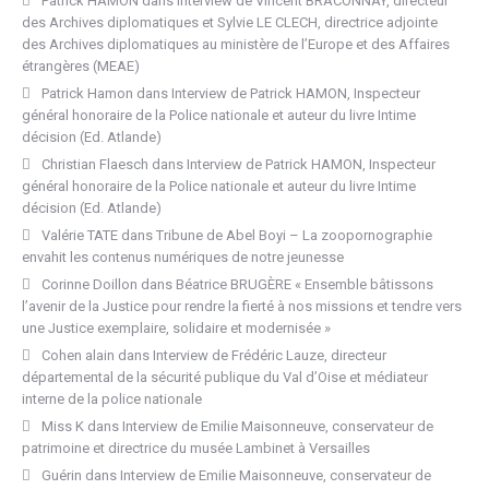
Patrick HAMON
dans
Interview de Vincent BRACONNAY, directeur
des Archives diplomatiques et Sylvie LE CLECH, directrice adjointe
des Archives diplomatiques au ministère de l’Europe et des Affaires
étrangères (MEAE)
Patrick Hamon
dans
Interview de Patrick HAMON, Inspecteur
général honoraire de la Police nationale et auteur du livre Intime
décision (Ed. Atlande)
Christian Flaesch
dans
Interview de Patrick HAMON, Inspecteur
général honoraire de la Police nationale et auteur du livre Intime
décision (Ed. Atlande)
Valérie TATE
dans
Tribune de Abel Boyi – La zoopornographie
envahit les contenus numériques de notre jeunesse
Corinne Doillon
dans
Béatrice BRUGÈRE « Ensemble bâtissons
l’avenir de la Justice pour rendre la fierté à nos missions et tendre vers
une Justice exemplaire, solidaire et modernisée »
Cohen alain
dans
Interview de Frédéric Lauze, directeur
départemental de la sécurité publique du Val d’Oise et médiateur
interne de la police nationale
Miss K
dans
Interview de Emilie Maisonneuve, conservateur de
patrimoine et directrice du musée Lambinet à Versailles
Guérin
dans
Interview de Emilie Maisonneuve, conservateur de