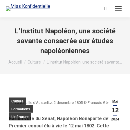
L’Institut Napoléon, une société
savante consacrée aux études
napoléoniennes
Vous êtes ici :
Accueil
Culture
L’Institut Napoléon, une société savante…
Culture
Mai
La bataille d'Austerlitz. 2 décembre 1805 © François Gérard.
12
Formations
Littérature
Par un vote du Sénat, Napoléon Bonaparte
devient
2024
Premier consul
élu à vie le 12 mai 1802. Cette