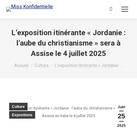
L’exposition itinérante « Jordanie :
l’aube du christianisme » sera à
Assise le 4 juillet 2025
Vous êtes ici :
Accueil
Culture
L’exposition itinérante « Jordanie :…
Culture
Juin
L’exposition itinérante « Jordanie : l’aube du christianisme » sera à
25
Expositions
Assise en Italie le 4 juillet 2025
2025