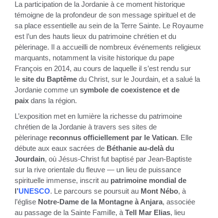
La participation de la Jordanie à ce moment historique
témoigne de la profondeur de son message spirituel et de
sa place essentielle au sein de la Terre Sainte. Le Royaume
est l’un des hauts lieux du patrimoine chrétien et du
pèlerinage. Il a accueilli de nombreux événements religieux
marquants, notamment la visite historique du pape
François en 2014, au cours de laquelle il s’est rendu sur
le
site du Baptême
du Christ, sur le Jourdain, et a salué la
Jordanie comme un
symbole de coexistence et de
paix
dans la région.
L’exposition met en lumière la richesse du patrimoine
chrétien de la Jordanie à travers ses sites de
pèlerinage
reconnus officiellement par le Vatican
. Elle
débute aux eaux sacrées de
Béthanie au-delà du
Jourdain
, où Jésus-Christ fut baptisé par Jean-Baptiste
sur la rive orientale du fleuve — un lieu de puissance
spirituelle immense, inscrit au
patrimoine mondial de
l’
UNESCO
. Le parcours se poursuit au
Mont Nébo
, à
l’église
Notre-Dame de la Montagne à Anjara
, associée
au passage de la Sainte Famille, à
Tell Mar Elias
, lieu