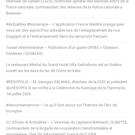
Interview de Sylvain LLEDO, contrôleur général des services actifs de la
Police nationale, commandant des réserves de la Police nationale à
Beauvau
#Actualités #Numerique – L’application France Identité voyage avec
vous est dès aujourd’hui utilisable lors de l’enregistrement de nos
bagages et à l’embarquement dans les aéroports français
Travail interministériel – Publication d’un guide ORSEC « Chaleurs
Extrêmes » (CHALEX)
Le restaurant Mistral du Grand Hotel Villa Serbellonin est un théâtre
ouvert sur les eaux du lac de Côme en Italie
#RESOPOLIS – M. Georges SALINAS, directeur de la DCIS et président
de RESOPOLIS se confie à la Cérémonie du Ravivage de la Flamme le
1er juillet 2026
#devoirdememoire – Ce qu’il faut savoir sur l’histoire de l’Arc de
triomphe
G7 d’Évian et Actualités – L’interview du capitaine Bertrand LOUBETTE,
commandant de la Brigade de coopération transfrontalière et
européenne, chef de détachement France de l’UOFA