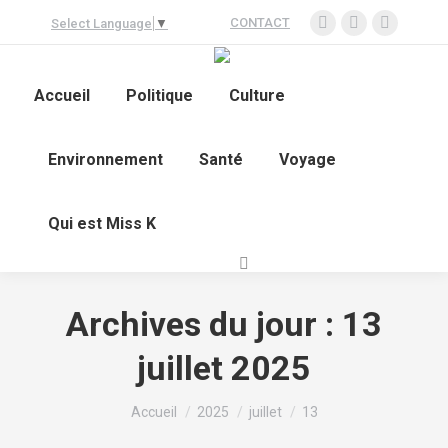
CONTACT
Select Language
▼
Accueil
Politique
Culture
Environnement
Santé
Voyage
Qui est Miss K
Archives du jour :
13
juillet 2025
Vous êtes ici :
Accueil
2025
juillet
13