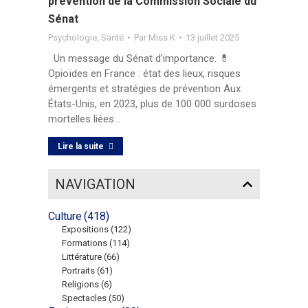
prévention de la Commission Sociale du
Sénat
Psychologie
,
Santé
Par
Miss K
13 juillet 2025
Un message du Sénat d’importance. 💊
Opioïdes en France : état des lieux, risques
émergents et stratégies de prévention Aux
États-Unis, en 2023, plus de 100 000 surdoses
mortelles liées…
Lire la suite
NAVIGATION
Culture
(418)
Expositions
(122)
Formations
(114)
Littérature
(66)
Portraits
(61)
Religions
(6)
Spectacles
(50)