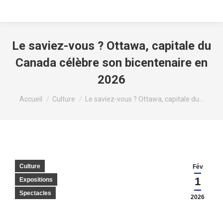
Le saviez-vous ? Ottawa, capitale du
Canada célèbre son bicentenaire en
2026
Vous êtes ici :
Accueil
Culture
Le saviez-vous ? Ottawa, capitale du…
Culture
Fév
1
Expositions
Spectacles
2026