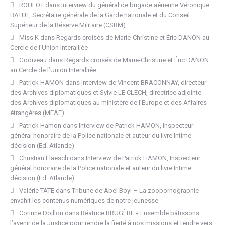
ROULOT
dans
Interview du général de brigade aérienne Véronique
BATUT, Secrétaire générale de la Garde nationale et du Conseil
Supérieur de la Réserve Militaire (CSRM)
Miss K
dans
Regards croisés de Marie-Christine et Éric DANON au
Cercle de l’Union Interalliée
Godiveau
dans
Regards croisés de Marie-Christine et Éric DANON
au Cercle de l’Union Interalliée
Patrick HAMON
dans
Interview de Vincent BRACONNAY, directeur
des Archives diplomatiques et Sylvie LE CLECH, directrice adjointe
des Archives diplomatiques au ministère de l’Europe et des Affaires
étrangères (MEAE)
Patrick Hamon
dans
Interview de Patrick HAMON, Inspecteur
général honoraire de la Police nationale et auteur du livre Intime
décision (Ed. Atlande)
Christian Flaesch
dans
Interview de Patrick HAMON, Inspecteur
général honoraire de la Police nationale et auteur du livre Intime
décision (Ed. Atlande)
Valérie TATE
dans
Tribune de Abel Boyi – La zoopornographie
envahit les contenus numériques de notre jeunesse
Corinne Doillon
dans
Béatrice BRUGÈRE « Ensemble bâtissons
l’avenir de la Justice pour rendre la fierté à nos missions et tendre vers