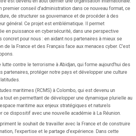
re est devenu en aout dernier une organisation internationale.
premier conseil d’administration dans ce nouveau format, ce
dure, de structurer sa gouvernance et de procéder à des
ur général. Ce projet est emblématique. Il permet
ée en puissance en cybersécurité, dans une perspective
ès concret pour nous : en aidant nos partenaires à mieux se
on de la France et des Français face aux menaces cyber. C’est
ppons.
lutte contre le terrorisme à Abidjan, qui forme aujourd’hui des
os partenaires, protéger notre pays et développer une culture
latitudes.
d’études maritimes (RCMS) à Colombo, qui est devenu un
nka tout en permettant de développer une dynamique plurielle au
espace maritime aux enjeux stratégiques et naturels
er ce dispositif avec une nouvelle académie à La Réunion.
priment le souhait de travailler avec la France et de construire
ation, l’expertise et le partage d’expérience. Dans cette