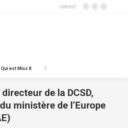
CONTACT
ent
Santé
Voyage
Qui est Miss K
Qui est Miss K
 directeur de la DCSD,
 du ministère de l’Europe
AE)