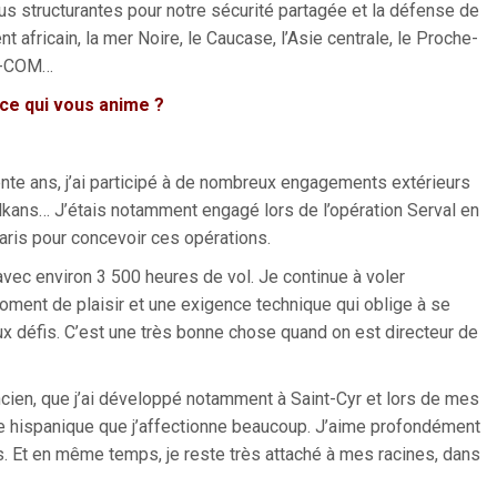
us structurantes pour notre sécurité partagée et la défense de
t africain, la mer Noire, le Caucase, l’Asie centrale, le Proche-
OM-COM…
 ce qui vous anime ?
rente ans, j’ai participé à de nombreux engagements extérieurs
alkans… J’étais notamment engagé lors de l’opération Serval en
ris pour concevoir ces opérations.
 avec environ 3 500 heures de vol. Je continue à voler
oment de plaisir et une exigence technique qui oblige à se
x défis. C’est une très bonne chose quand on est directeur de
 ancien, que j’ai développé notamment à Saint-Cyr et lors de mes
nde hispanique que j’affectionne beaucoup. J’aime profondément
es. Et en même temps, je reste très attaché à mes racines, dans