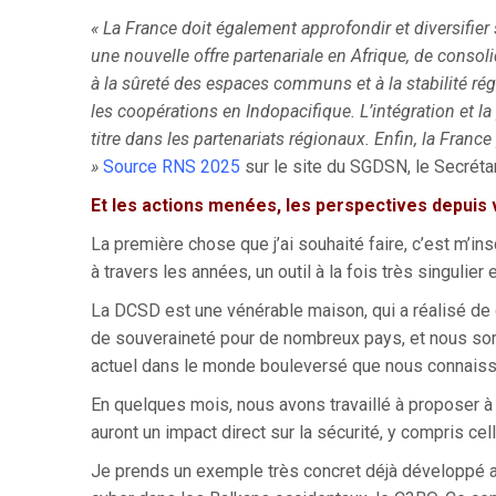
« La France doit également approfondir et diversifier 
une nouvelle offre partenariale en Afrique, de cons
à la sûreté des espaces communs et à la stabilité ré
les coopérations en Indopacifique. L’intégration et la
titre dans les partenariats régionaux.
Enfin, la Franc
»
Source RNS 2025
sur le site du SGDSN, le Secrétar
Et les action
s menées, les perspectives depuis 
La première chose que j’ai souhaité faire, c’est m’in
à travers les années, un outil à la fois très singulie
La DCSD est une vénérable maison, qui a réalisé de
de souveraineté pour de nombreux pays, et nous somm
actuel dans le monde bouleversé que nous connais
En quelques mois, nous avons travaillé à proposer à 
auront un impact direct sur la sécurité, y compris cel
Je prends un exemple très concret déjà développé a