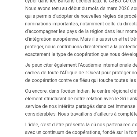
cyber dans les Balkans occidentaux, le C3BO. Ce cent
Nous avons tenu au début du mois de mars 2026 son 
qui a permis d’adopter de nouvelles règles de procé
nominations importantes, notamment celle du directe
d’accompagner les pays de la région dans leur mont
d’intégration européenne. Mais il a aussi un effet tr
protéger, nous contribuons directement à la protecti
exactement le type de coopération que nous dévelo
Je peux citer également l’Académie internationale de 
cadres de toute l’Afrique de l’Ouest pour protéger n
de coopération contre ce fléau qui touche toutes les 
Ou encore, dans l’océan Indien, le centre régional 
élément structurant de notre relation avec le Sri La
service de nos intérêts partagés dans cet immense 
considérables. Nous travaillons d’ailleurs à complét
L’idée, c’est d’être présents là où nos partenaires ex
avec un continuum de coopérations, fondé sur la form