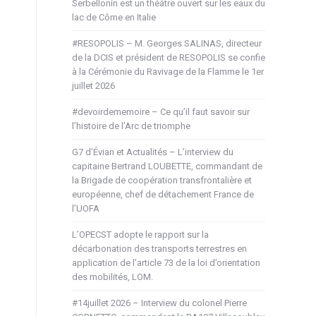
Serbellonin est un théâtre ouvert sur les eaux du
lac de Côme en Italie
#RESOPOLIS – M. Georges SALINAS, directeur
de la DCIS et président de RESOPOLIS se confie
à la Cérémonie du Ravivage de la Flamme le 1er
juillet 2026
#devoirdememoire – Ce qu’il faut savoir sur
l’histoire de l’Arc de triomphe
G7 d’Évian et Actualités – L’interview du
capitaine Bertrand LOUBETTE, commandant de
la Brigade de coopération transfrontalière et
européenne, chef de détachement France de
l’UOFA
L’OPECST adopte le rapport sur la
décarbonation des transports terrestres en
application de l’article 73 de la loi d’orientation
des mobilités, LOM.
#14juillet 2026 – Interview du colonel Pierre