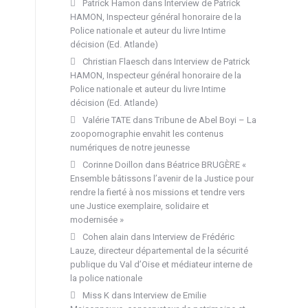
Patrick Hamon
dans
Interview de Patrick
HAMON, Inspecteur général honoraire de la
Police nationale et auteur du livre Intime
décision (Ed. Atlande)
Christian Flaesch
dans
Interview de Patrick
HAMON, Inspecteur général honoraire de la
Police nationale et auteur du livre Intime
décision (Ed. Atlande)
Valérie TATE
dans
Tribune de Abel Boyi – La
zoopornographie envahit les contenus
numériques de notre jeunesse
Corinne Doillon
dans
Béatrice BRUGÈRE «
Ensemble bâtissons l’avenir de la Justice pour
rendre la fierté à nos missions et tendre vers
une Justice exemplaire, solidaire et
modernisée »
Cohen alain
dans
Interview de Frédéric
Lauze, directeur départemental de la sécurité
publique du Val d’Oise et médiateur interne de
la police nationale
Miss K
dans
Interview de Emilie