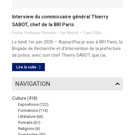
Interview du commissaire général Thierry
SABOT, chef de la BRI Paris
Police
,
Politique
,
Portraits
Par
Miss K
1 juin 2026
Le lundi 1er juin 2026 – Aujourd’hui je suis à BRI Paris, la
Brigade de Recherche et d’Intervention de la préfecture
de police, avec son chef Thierry SABOT, que j’ai…
Lire la suite
NAVIGATION
Culture
(418)
Expositions
(122)
Formations
(114)
Littérature
(66)
Portraits
(61)
Religions
(6)
Spectacles
(50)