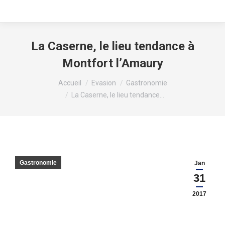
La Caserne, le lieu tendance à
Montfort l’Amaury
Vous êtes ici :
Accueil
Evasion
Gastronomie
La Caserne, le lieu tendance…
Gastronomie
Jan
31
2017