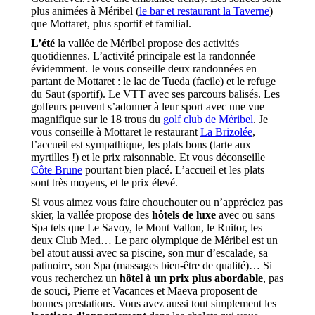
plus animées à Méribel (
le bar et restaurant la Taverne
)
que Mottaret, plus sportif et familial.
L’été
la vallée de Méribel propose des activités
quotidiennes. L’activité principale est la randonnée
évidemment. Je vous conseille deux randonnées en
partant de Mottaret : le lac de Tueda (facile) et le refuge
du Saut (sportif). Le VTT avec ses parcours balisés. Les
golfeurs peuvent s’adonner à leur sport avec une vue
magnifique sur le 18 trous du
golf club de Méribel
. Je
vous conseille à Mottaret le restaurant
La Brizolée
,
l’accueil est sympathique, les plats bons (tarte aux
myrtilles !) et le prix raisonnable. Et vous déconseille
Côte Brune
pourtant bien placé. L’accueil et les plats
sont très moyens, et le prix élevé.
Si vous aimez vous faire chouchouter ou n’appréciez pas
skier, la vallée propose des
hôtels de luxe
avec ou sans
Spa tels que Le Savoy, le Mont Vallon, le Ruitor, les
deux Club Med… Le parc olympique de Méribel est un
bel atout aussi avec sa piscine, son mur d’escalade, sa
patinoire, son Spa (massages bien-être de qualité)… Si
vous recherchez un
hôtel à un prix plus abordable
, pas
de souci, Pierre et Vacances et Maeva proposent de
bonnes prestations. Vous avez aussi tout simplement les