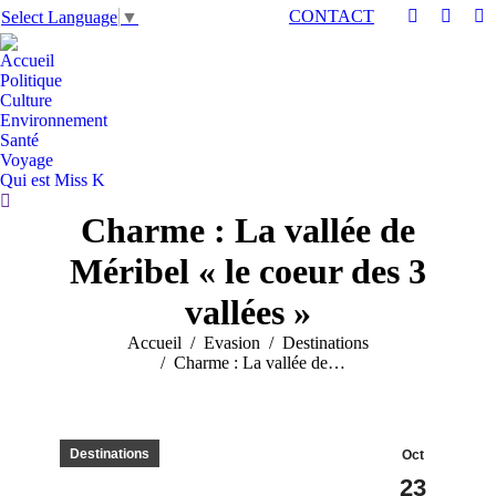
CONTACT
Select Language
▼
La
La
L
page
page
pa
Accueil
LinkedIn
YouTu
X
Politique
s'ouvre
s'ouvre
s'
Culture
Environnement
dans
dans
da
Santé
une
une
un
Voyage
nouvelle
nouvel
no
Qui est Miss K
fenêtre
fenêtre
fe
Recherche
Charme : La vallée de
:
Méribel « le coeur des 3
vallées »
Vous êtes ici :
Accueil
Evasion
Destinations
Charme : La vallée de…
Destinations
Oct
23