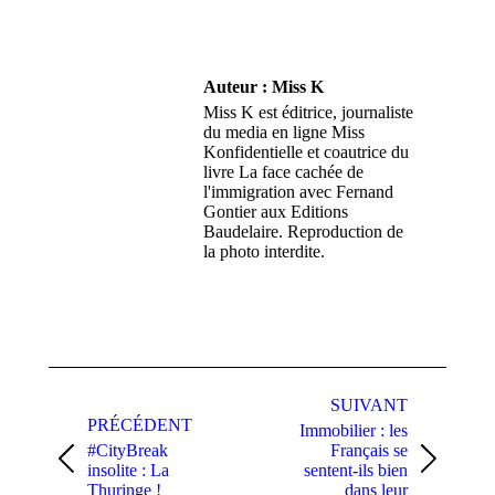
Auteur :
Miss K
Miss K est éditrice, journaliste
du media en ligne Miss
Konfidentielle et coautrice du
livre La face cachée de
l'immigration avec Fernand
Gontier aux Editions
Baudelaire. Reproduction de
la photo interdite.
Navigation
article
SUIVANT
PRÉCÉDENT
Immobilier : les
#CityBreak
Français se
Article
Article
insolite : La
sentent-ils bien
précédent
suivant
Thuringe !
dans leur