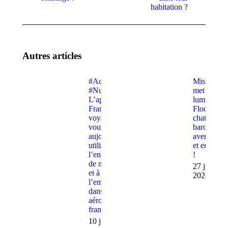
:
:
habitation ?
Autres articles
#Actualités
Miss K
#Numerique –
met en
L’application
lumière
France Identité
Flocon,
voyage avec
chat
vous est dès
baroudeur,
aujourd’hui
aventurier
utilisable lors de
et engagé
l’enregistrement
!
de nos bagages
27 juin
et à
2026
l’embarquement
dans les
aéroports
français
10 juillet 2026