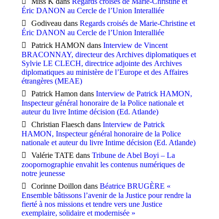
Miss K
dans
Regards croisés de Marie-Christine et
Éric DANON au Cercle de l’Union Interalliée
Godiveau
dans
Regards croisés de Marie-Christine et
Éric DANON au Cercle de l’Union Interalliée
Patrick HAMON
dans
Interview de Vincent
BRACONNAY, directeur des Archives diplomatiques et
Sylvie LE CLECH, directrice adjointe des Archives
diplomatiques au ministère de l’Europe et des Affaires
étrangères (MEAE)
Patrick Hamon
dans
Interview de Patrick HAMON,
Inspecteur général honoraire de la Police nationale et
auteur du livre Intime décision (Ed. Atlande)
Christian Flaesch
dans
Interview de Patrick
HAMON, Inspecteur général honoraire de la Police
nationale et auteur du livre Intime décision (Ed. Atlande)
Valérie TATE
dans
Tribune de Abel Boyi – La
zoopornographie envahit les contenus numériques de
notre jeunesse
Corinne Doillon
dans
Béatrice BRUGÈRE «
Ensemble bâtissons l’avenir de la Justice pour rendre la
fierté à nos missions et tendre vers une Justice
exemplaire, solidaire et modernisée »