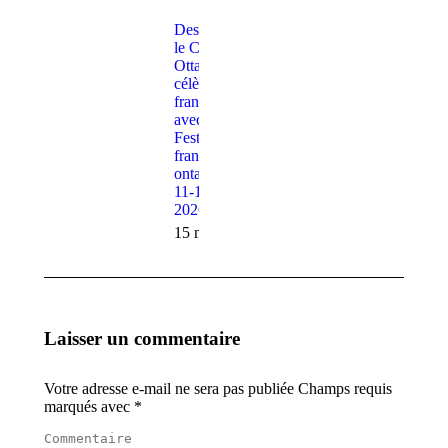
Destination
le Canada –
Ottawa
célèbre la
francophonie
avec le
Festival
franco-
ontarien du
11-13 juin
2026
15 mai 2026
Laisser un commentaire
Votre adresse e-mail ne sera pas publiée Champs requis
marqués avec
*
Commentaire