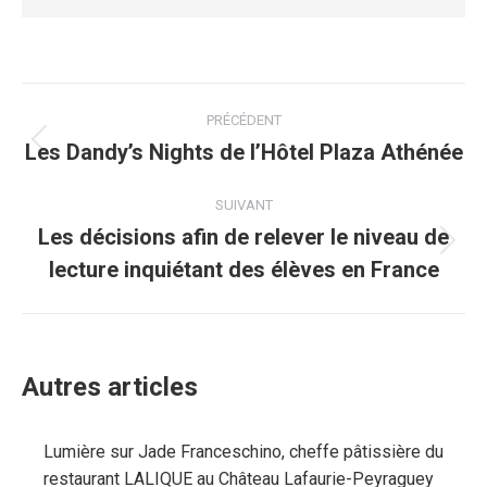
Navigation
PRÉCÉDENT
article
Les Dandy’s Nights de l’Hôtel Plaza Athénée
Article
précédent
:
SUIVANT
Les décisions afin de relever le niveau de
Article
lecture inquiétant des élèves en France
suivant
:
Autres articles
Lumière sur Jade Franceschino, cheffe pâtissière du
restaurant LALIQUE au Château Lafaurie-Peyraguey