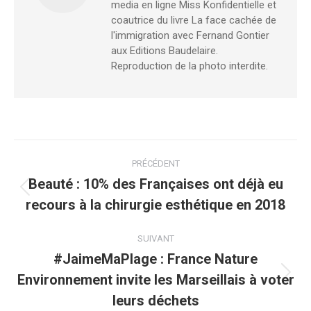
media en ligne Miss Konfidentielle et
coautrice du livre La face cachée de
l'immigration avec Fernand Gontier
aux Editions Baudelaire.
Reproduction de la photo interdite.
Navigation
PRÉCÉDENT
article
Beauté : 10% des Françaises ont déjà eu
Article
recours à la chirurgie esthétique en 2018
précédent
:
SUIVANT
#JaimeMaPlage : France Nature
Environnement invite les Marseillais à voter
Article
suivant
leurs déchets