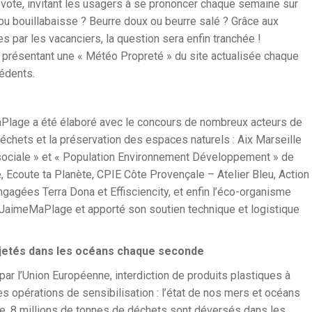
vote, invitant les usagers à se prononcer chaque semaine sur
ou bouillabaisse ? Beurre doux ou beurre salé ? Grâce aux
s par les vacanciers, la question sera enfin tranchée !
, présentant une « Météo Propreté » du site actualisée chaque
édents.
aPlage a été élaboré avec le concours de nombreux acteurs de
déchets et la préservation des espaces naturels : Aix Marseille
sociale » et « Population Environnement Développement » de
e, Ecoute ta Planète, CPIE Côte Provençale – Atelier Bleu, Action
gées Terra Dona et Effisciencity, et enfin l’éco-organisme
 #JaimeMaPlage et apporté son soutien technique et logistique
 rejetés dans les océans chaque seconde
ar l’Union Européenne, interdiction de produits plastiques à
s opérations de sensibilisation : l’état de nos mers et océans
nnée, 8 millions de tonnes de déchets sont déversés dans les