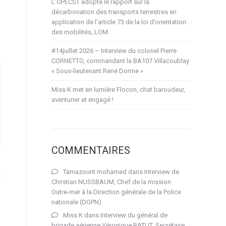
L’OPECST adopte le rapport sur la
décarbonation des transports terrestres en
application de l’article 73 de la loi d’orientation
des mobilités, LOM.
#14juillet 2026 – Interview du colonel Pierre
CORNETTO, commandant la BA107 Villacoublay
« Sous-lieutenant René Dorme »
Miss K met en lumière Flocon, chat baroudeur,
aventurier et engagé !
COMMENTAIRES
Tamazount mohamed
dans
Interview de
Christian NUSSBAUM, Chef de la mission
Outre-mer à la Direction générale de la Police
nationale (DGPN)
Miss K
dans
Interview du général de
brigade aérienne Véronique BATUT, Secrétaire