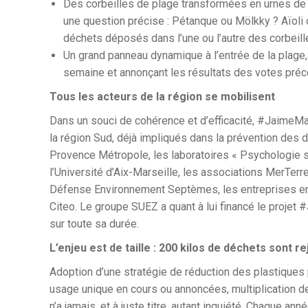
Des corbeilles de plage transformées en urnes de 
une question précise : Pétanque ou Mölkky ? Aïoli 
déchets déposés dans l’une ou l’autre des corbeille
Un grand panneau dynamique à l’entrée de la plage
semaine et annonçant les résultats des votes préc
Tous les acteurs de la région se mobilisent
Dans un souci de cohérence et d’efficacité, #JaimeM
la région Sud, déjà impliqués dans la prévention des 
Provence Métropole, les laboratoires « Psychologie 
l’Université d’Aix-Marseille, les associations MerTerr
Défense Environnement Septèmes, les entreprises enga
Citeo. Le groupe SUEZ a quant à lui financé le projet
sur toute sa durée.
L’enjeu est de taille : 200 kilos de déchets sont
Adoption d’une stratégie de réduction des plastiques p
usage unique en cours ou annoncées, multiplication de
n’a jamais, et à juste titre, autant inquiété. Chaque a