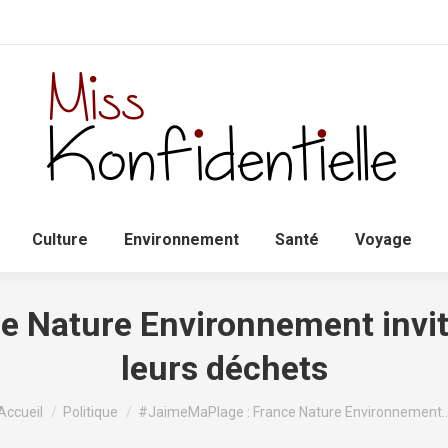
Accueil
Politique
Culture
Environnem
Culture
Environnement
Santé
Voyage
 Nature Environnement invite 
leurs déchets
Vous êtes ici :
Accueil
Politique
#JaimeMaPlage : France Nature Environnement