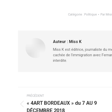
Catégorie :
Politique
Par
Mis
Auteur :
Miss K
Miss K est éditrice, journaliste du m
cachée de l'immigration avec Fernan
interdite.
Navigation
PRÉCÉDENT
article
« 4ART BORDEAUX » du 7 AU 9
Article
DÉCEMBRE 2018