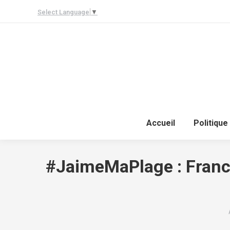
Select Language
▼
Accueil
Politique
#JaimeMaPlage : France