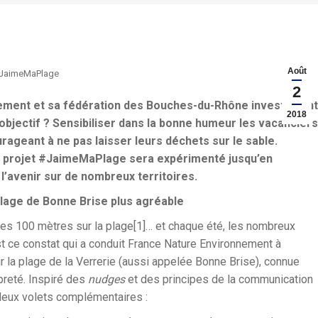
Août
JaimeMaPlage
2
ement et sa fédération des Bouches-du-Rhône investissent
2018
’objectif ? Sensibiliser dans la bonne humeur les vacanciers
rageant à ne pas laisser leurs déchets sur le sable.
 le projet #JaimeMaPlage sera expérimenté jusqu’en
l’avenir sur de nombreux territoires.
plage de Bonne Brise plus agréable
les 100 mètres sur la plage[1]… et chaque été, les nombreux
st ce constat qui a conduit France Nature Environnement à
ur la plage de la Verrerie (aussi appelée Bonne Brise), connue
preté. Inspiré des
nudges
et des principes de la communication
deux volets complémentaires :