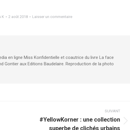
s K
2 août 2018
Laisser un commentaire
edia en ligne Miss Konfidentielle et coautrice du livre La face
d Gontier aux Editions Baudelaire. Reproduction de la photo
SUIVANT
#YellowKorner : une collection
Article
superbe de clichés urbains