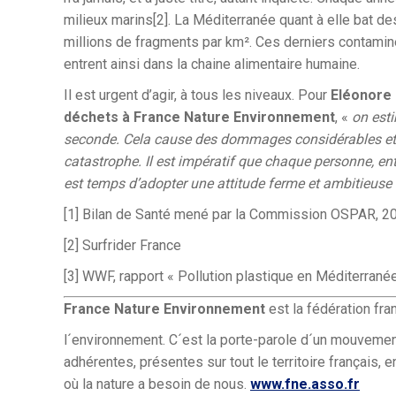
milieux marins[2]. La Méditerranée quant à elle bat d
millions de fragments par km². Ces derniers contaminen
entrent ainsi dans la chaine alimentaire humaine.
Il est urgent d’agir, à tous les niveaux. Pour
Eléonore 
déchets à France Nature Environnement
, «
on esti
seconde. Cela cause des dommages considérables et 
catastrophe. Il est impératif que chaque personne, entr
est temps d’adopter une attitude ferme et ambitieuse 
[1] Bilan de Santé mené par la Commission OSPAR, 2
[2] Surfrider France
[3] WWF, rapport « Pollution plastique en Méditerrané
France Nature Environnement
est la fédération fra
l´environnement. C´est la porte-parole d´un mouveme
adhérentes, présentes sur tout le territoire français,
où la nature a besoin de nous.
www.fne.asso.fr