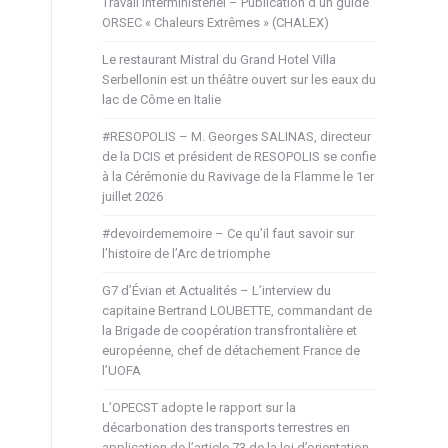
Travail interministériel – Publication d’un guide
ORSEC « Chaleurs Extrêmes » (CHALEX)
Le restaurant Mistral du Grand Hotel Villa
Serbellonin est un théâtre ouvert sur les eaux du
lac de Côme en Italie
#RESOPOLIS – M. Georges SALINAS, directeur
de la DCIS et président de RESOPOLIS se confie
à la Cérémonie du Ravivage de la Flamme le 1er
juillet 2026
#devoirdememoire – Ce qu’il faut savoir sur
l’histoire de l’Arc de triomphe
G7 d’Évian et Actualités – L’interview du
capitaine Bertrand LOUBETTE, commandant de
la Brigade de coopération transfrontalière et
européenne, chef de détachement France de
l’UOFA
L’OPECST adopte le rapport sur la
décarbonation des transports terrestres en
application de l’article 73 de la loi d’orientation