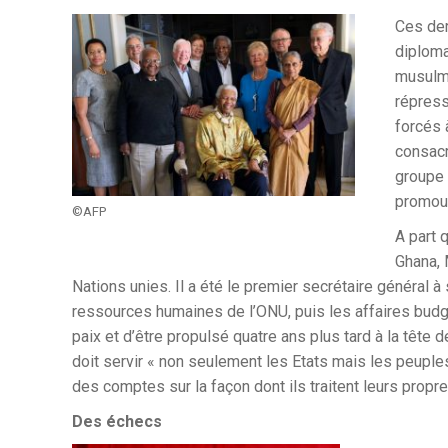
Ces der
diploma
musulma
répress
forcés 
consacr
groupe 
promouv
©AFP
A part 
Ghana, 
Nations unies. Il a été le premier secrétaire général à s
ressources humaines de l’ONU, puis les affaires budgé
paix et d’être propulsé quatre ans plus tard à la tête d
doit servir « non seulement les Etats mais les peuples
des comptes sur la façon dont ils traitent leurs propre
Des échecs