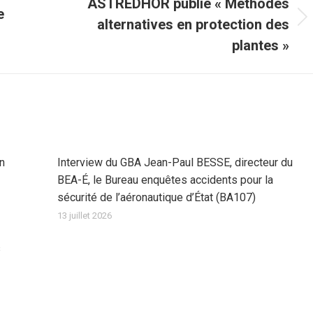
ASTREDHOR publie « Méthodes
e
alternatives en protection des
Article
suivant
plantes »
:
on
Interview du GBA Jean-Paul BESSE, directeur du
BEA-É, le Bureau enquêtes accidents pour la
sécurité de l’aéronautique d’État (BA107)
13 juillet 2026
s