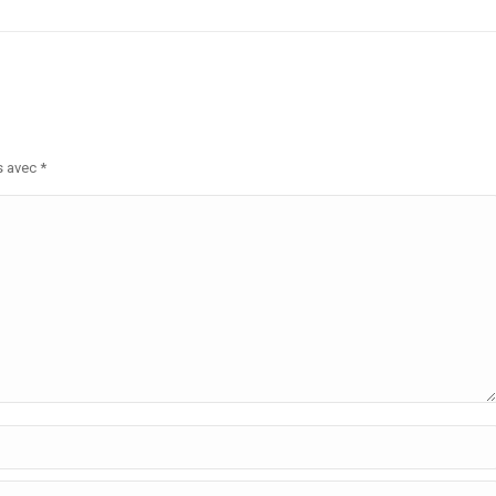
s avec
*