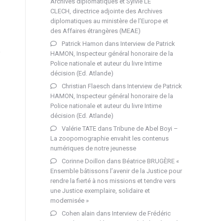
Archives diplomatiques et Sylvie LE
CLECH, directrice adjointe des Archives
diplomatiques au ministère de l’Europe et
des Affaires étrangères (MEAE)
Patrick Hamon
dans
Interview de Patrick
HAMON, Inspecteur général honoraire de la
Police nationale et auteur du livre Intime
décision (Ed. Atlande)
Christian Flaesch
dans
Interview de Patrick
HAMON, Inspecteur général honoraire de la
Police nationale et auteur du livre Intime
décision (Ed. Atlande)
Valérie TATE
dans
Tribune de Abel Boyi –
La zoopornographie envahit les contenus
numériques de notre jeunesse
Corinne Doillon
dans
Béatrice BRUGÈRE «
Ensemble bâtissons l’avenir de la Justice pour
rendre la fierté à nos missions et tendre vers
une Justice exemplaire, solidaire et
modernisée »
Cohen alain
dans
Interview de Frédéric