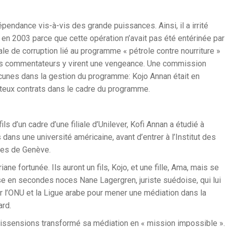
pendance vis-à-vis des grande puissances. Ainsi, il a irrité
k en 2003 parce que cette opération n’avait pas été entérinée par
le de corruption lié au programme « pétrole contre nourriture »
ains commentateurs y virent une vengeance. Une commission
cunes dans la gestion du programme: Kojo Annan était en
juteux contrats dans le cadre du programme.
ils d’un cadre d’une filiale d’Unilever, Kofi Annan a étudié à
 dans une université américaine, avant d’entrer à l’Institut des
les de Genève.
iane fortunée. Ils auront un fils, Kojo, et une fille, Ama, mais se
se en secondes noces Nane Lagergren, juriste suédoise, qui lui
 par l’ONU et la Ligue arabe pour mener une médiation dans la
ard.
 dissensions transformé sa médiation en « mission impossible ».