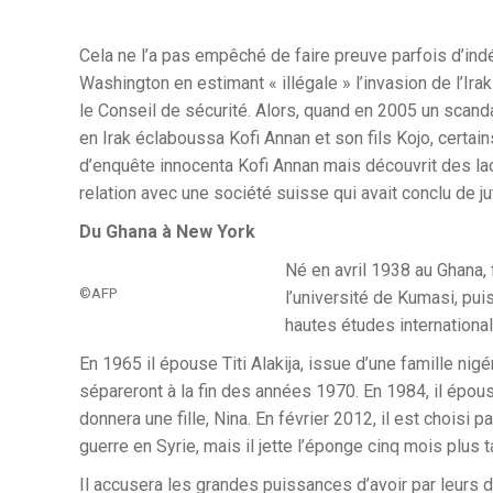
Cela ne l’a pas empêché de faire preuve parfois d’indé
Washington en estimant « illégale » l’invasion de l’Ira
le Conseil de sécurité. Alors, quand en 2005 un scanda
en Irak éclaboussa Kofi Annan et son fils Kojo, cert
d’enquête innocenta Kofi Annan mais découvrit des la
relation avec une société suisse qui avait conclu de 
Du Ghana à New York
Né en avril 1938 au Ghana, f
©AFP
l’université de Kumasi, puis
hautes études internationa
En 1965 il épouse Titi Alakija, issue d’une famille nigér
sépareront à la fin des années 1970. En 1984, il épou
donnera une fille, Nina. En février 2012, il est choisi
guerre en Syrie, mais il jette l’éponge cinq mois plus t
Il accusera les grandes puissances d’avoir par leurs