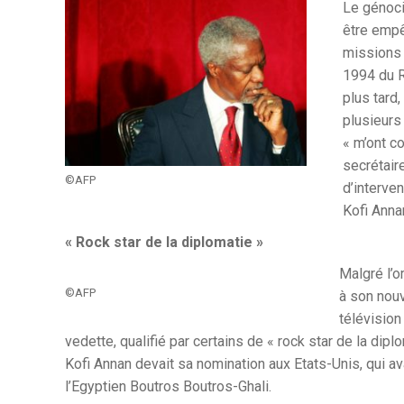
Le génoci
être empê
missions 
1994 du R
plus tard
plusieurs
« m’ont c
secrétaire
©AFP
d’interven
Kofi Anna
« Rock star de la diplomatie »
Malgré l’o
©AFP
à son nouv
télévision
vedette, qualifié par certains de « rock star de la diplo
Kofi Annan devait sa nomination aux Etats-Unis, qui 
l’Egyptien Boutros Boutros-Ghali.