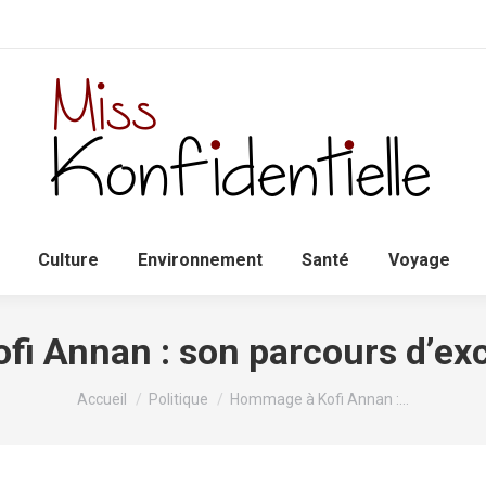
Accueil
Politique
Culture
Environnem
Culture
Environnement
Santé
Voyage
i Annan : son parcours d’exc
Vous êtes ici :
Accueil
Politique
Hommage à Kofi Annan :…