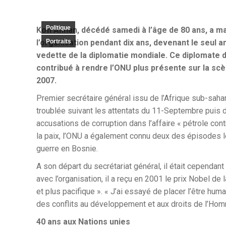
Politique
Kofi Annan, décédé samedi à l’âge de 80 ans, a ma
l’organisation pendant dix ans, devenant le seul an
Portraits
vedette de la diplomatie mondiale. Ce diplomate d
contribué à rendre l’ONU plus présente sur la sc
2007.
Premier secrétaire général issu de l’Afrique sub-sahar
troublée suivant les attentats du 11-Septembre puis de 
accusations de corruption dans l’affaire « pétrole cont
la paix, l’ONU a également connu deux des épisodes l
guerre en Bosnie.
A son départ du secrétariat général, il était cependan
avec l’organisation, il a reçu en 2001 le prix Nobel d
et plus pacifique ». « J’ai essayé de placer l’être hu
des conflits au développement et aux droits de l’Homme
40 ans aux Nations unies