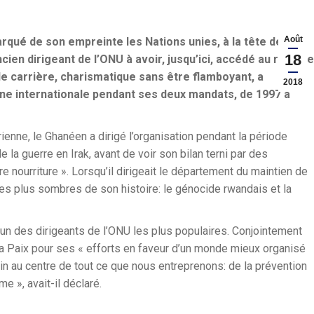
Août
rqué de son empreinte les Nations unies, à la tête de
18
cien dirigeant de l’ONU à avoir, jusqu’ici, accédé au rang de
e carrière, charismatique sans être flamboyant, a
2018
ène internationale pendant ses deux mandats, de 1997 à
ienne, le Ghanéen a dirigé l’organisation pendant la période
la guerre en Irak, avant de voir son bilan terni par des
re nourriture ». Lorsqu’il dirigeait le département du maintien de
es plus sombres de son histoire: le génocide rwandais et la
t un des dirigeants de l’ONU les plus populaires. Conjointement
e la Paix pour ses « efforts en faveur d’un monde mieux organisé
main au centre de tout ce que nous entreprenons: de la prévention
 », avait-il déclaré.