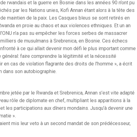
de rwandais et la guerre en Bosnie dans les années 90 n’ont pu
chés par les Nations unies, Kofi Annan étant alors à la tête des
de maintien de la paix. Les Casques bleus se sont retirés en
wanda en proie au chaos et aux violences ethniques. Et un an
, l’ONU n’a pas su empêcher les forces serbes de massacrer
 milliers de musulmans à Srebrenica, en Bosnie. Ces échecs
onfronté à ce qui allait devenir mon défi le plus important comme
 général: faire comprendre la légitimité et la nécessité
ir en cas de violation flagrante des droits de l’homme », a écrit
n dans son autobiographie.
mbre jetée par le Rwanda et Srebrenica, Annan s’est vite adapté
eau rôle de diplomate en chef, multipliant les apparitions à la
 et les participations aux dîners mondains. Jusqu’à devenir une
matie ».
avaient mis leur veto à un second mandat de son prédécesseur,