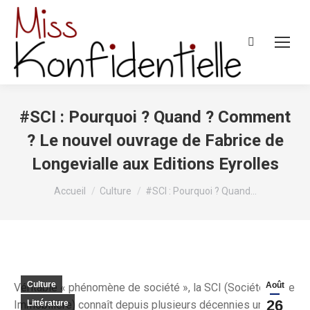
Recherche
:
#SCI : Pourquoi ? Quand ? Comment
? Le nouvel ouvrage de Fabrice de
Longevialle aux Editions Eyrolles
Vous êtes ici :
Accueil
Culture
#SCI : Pourquoi ? Quand…
Culture
Août
Véritable « phénomène de société », la SCI (Société Civile
26
Immobilière) connaît depuis plusieurs décennies un
Littérature