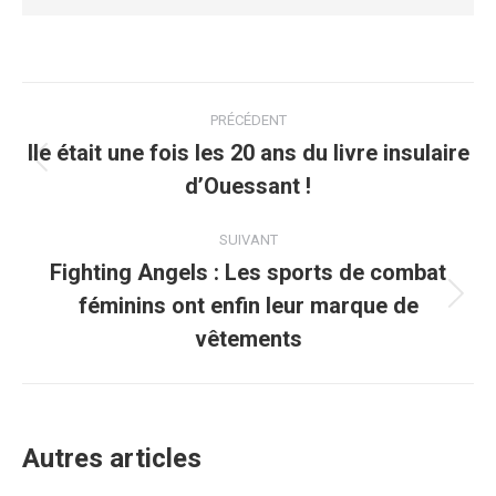
Navigation
PRÉCÉDENT
article
Ile était une fois les 20 ans du livre insulaire
Article
d’Ouessant !
précédent
:
SUIVANT
Fighting Angels : Les sports de combat
féminins ont enfin leur marque de
Article
suivant
vêtements
:
Autres articles