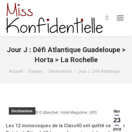
Recherche
:
Jour J : Défi Atlantique Guadeloupe >
Horta > La Rochelle
Vous êtes ici :
Accueil
Evasion
Destinations
Jour J : Défi Atlantique…
Destinations
Mar
© O. Blanchet : Voile Magazine : GPO
23
Les 12 monocoques de la Class40 ont quitté ce matin
2019