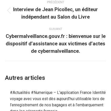
PRÉCÉDENT
article
Interview de Jean Picollec, un éditeur
Article
indépendant au Salon du Livre
précédent
:
SUIVANT
Cybermalveillance.gouv.fr : bienvenue sur le
dispositif d’assistance aux victimes d’actes
Article
suivant
de cybermalveillance.
:
Autres articles
#Actualités #Numerique – L’application France Identité
voyage avec vous est dès aujourd’hui utilisable lors de
l’enregistrement de nos bagages et à l’embarquement