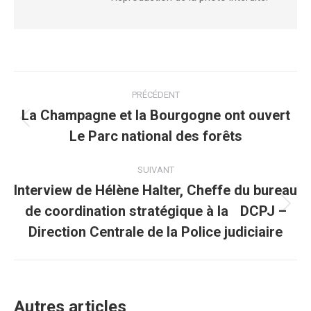
Navigation
PRÉCÉDENT
article
La Champagne et la Bourgogne ont ouvert
Article
Le Parc national des forêts
précédent
:
SUIVANT
Interview de Hélène Halter, Cheffe du bureau
de coordination stratégique à la DCPJ –
Article
suivant
Direction Centrale de la Police judiciaire
:
Autres articles