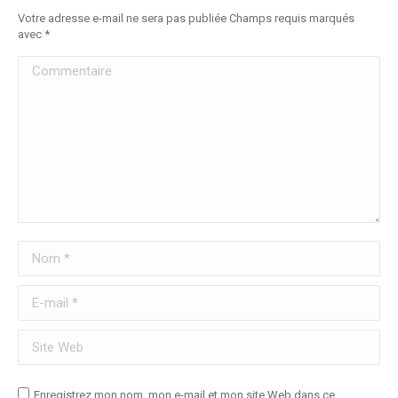
Votre adresse e-mail ne sera pas publiée Champs requis marqués
avec
*
Commentaire
Nom *
E-mail *
Site Web
Enregistrez mon nom, mon e-mail et mon site Web dans ce