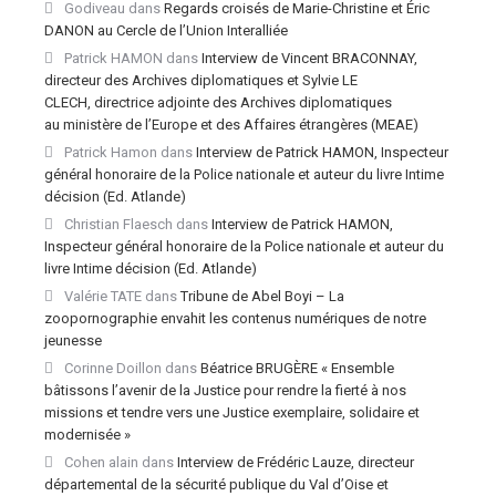
Godiveau
dans
Regards croisés de Marie-Christine et Éric
DANON au Cercle de l’Union Interalliée
Patrick HAMON
dans
Interview de Vincent BRACONNAY,
directeur des Archives diplomatiques et Sylvie LE
CLECH, directrice adjointe des Archives diplomatiques
au ministère de l’Europe et des Affaires étrangères (MEAE)
Patrick Hamon
dans
Interview de Patrick HAMON, Inspecteur
général honoraire de la Police nationale et auteur du livre Intime
décision (Ed. Atlande)
Christian Flaesch
dans
Interview de Patrick HAMON,
Inspecteur général honoraire de la Police nationale et auteur du
livre Intime décision (Ed. Atlande)
Valérie TATE
dans
Tribune de Abel Boyi – La
zoopornographie envahit les contenus numériques de notre
jeunesse
Corinne Doillon
dans
Béatrice BRUGÈRE « Ensemble
bâtissons l’avenir de la Justice pour rendre la fierté à nos
missions et tendre vers une Justice exemplaire, solidaire et
modernisée »
Cohen alain
dans
Interview de Frédéric Lauze, directeur
départemental de la sécurité publique du Val d’Oise et