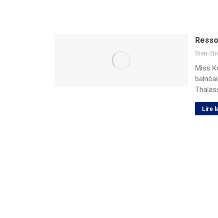
Resso
Bien-Etr
Miss Ko
balnéai
Thalas
Lire l