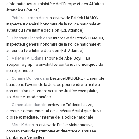
diplomatiques au ministère de l’Europe et des Affaires
étrangères (MEAE)
Patrick Hamon
dans
Interview de Patrick HAMON,
Inspecteur général honoraire de la Police nationale et
auteur du livre Intime décision (Ed. Atlande)
Christian Flaesch
dans
Interview de Patrick HAMON,
Inspecteur général honoraire de la Police nationale et
auteur du livre Intime décision (Ed. Atlande)
Valérie TATE
dans
Tribune de Abel Boyi – La
zoopornographie envahit les contenus numériques de
notre jeunesse
Corinne Doillon
dans
Béatrice BRUGÈRE « Ensemble
bâtissons l’avenir de la Justice pour rendre la fierté à
nos missions et tendre vers une Justice exemplaire,
solidaire et modernisée »
Cohen alain
dans
Interview de Frédéric Lauze,
directeur départemental de la sécurité publique du Val
d’Oise et médiateur interne de la police nationale
Miss K
dans
Interview de Emilie Maisonneuve,
conservateur de patrimoine et directrice du musée
Lambinet à Versailles