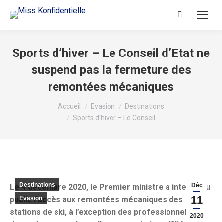
Recherche
:
Sports d’hiver – Le Conseil d’Etat ne
suspend pas la fermeture des
remontées mécaniques
Vous êtes ici :
Accueil
Evasion
Destinations
Sports d’hiver – Le Conseil…
Destinations
Déc
Le 4 décembre 2020, le Premier ministre a interdit au
11
public l’accès aux remontées mécaniques des
Evasion
stations de ski, à l’exception des professionnels et
2020