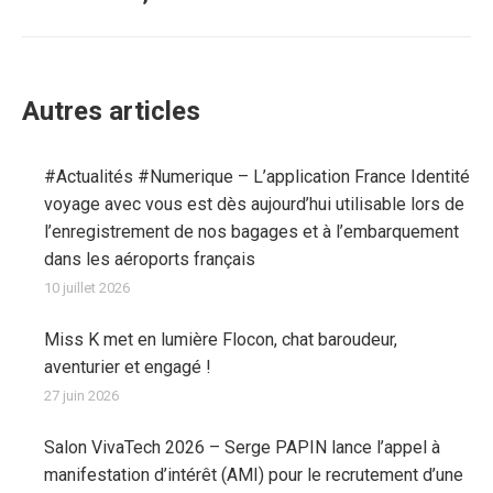
suivant
:
Autres articles
#Actualités #Numerique – L’application France Identité
voyage avec vous est dès aujourd’hui utilisable lors de
l’enregistrement de nos bagages et à l’embarquement
dans les aéroports français
10 juillet 2026
Miss K met en lumière Flocon, chat baroudeur,
aventurier et engagé !
27 juin 2026
Salon VivaTech 2026 – Serge PAPIN lance l’appel à
manifestation d’intérêt (AMI) pour le recrutement d’une