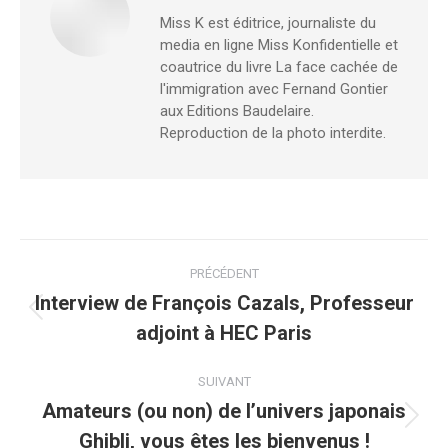
Miss K est éditrice, journaliste du
media en ligne Miss Konfidentielle et
coautrice du livre La face cachée de
l'immigration avec Fernand Gontier
aux Editions Baudelaire.
Reproduction de la photo interdite.
Navigation
PRÉCÉDENT
article
Interview de François Cazals, Professeur
Article
adjoint à HEC Paris
précédent
:
SUIVANT
Amateurs (ou non) de l’univers japonais
Article
Ghibli, vous êtes les bienvenus !