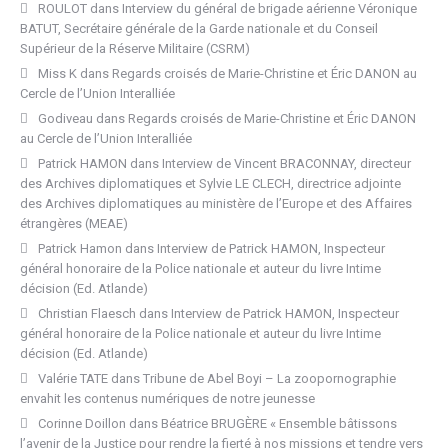
ROULOT
dans
Interview du général de brigade aérienne Véronique
BATUT, Secrétaire générale de la Garde nationale et du Conseil
Supérieur de la Réserve Militaire (CSRM)
Miss K
dans
Regards croisés de Marie-Christine et Éric DANON au
Cercle de l’Union Interalliée
Godiveau
dans
Regards croisés de Marie-Christine et Éric DANON
au Cercle de l’Union Interalliée
Patrick HAMON
dans
Interview de Vincent BRACONNAY, directeur
des Archives diplomatiques et Sylvie LE CLECH, directrice adjointe
des Archives diplomatiques au ministère de l’Europe et des Affaires
étrangères (MEAE)
Patrick Hamon
dans
Interview de Patrick HAMON, Inspecteur
général honoraire de la Police nationale et auteur du livre Intime
décision (Ed. Atlande)
Christian Flaesch
dans
Interview de Patrick HAMON, Inspecteur
général honoraire de la Police nationale et auteur du livre Intime
décision (Ed. Atlande)
Valérie TATE
dans
Tribune de Abel Boyi – La zoopornographie
envahit les contenus numériques de notre jeunesse
Corinne Doillon
dans
Béatrice BRUGÈRE « Ensemble bâtissons
l’avenir de la Justice pour rendre la fierté à nos missions et tendre vers