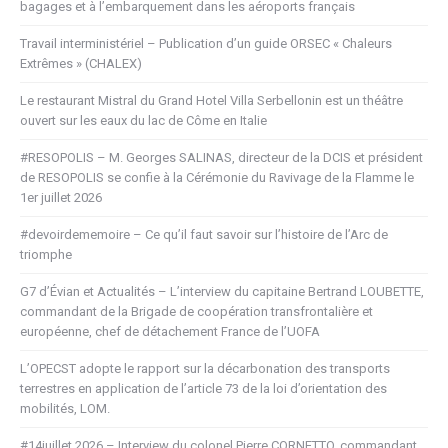
bagages et à l’embarquement dans les aéroports français
Travail interministériel – Publication d’un guide ORSEC « Chaleurs
Extrêmes » (CHALEX)
Le restaurant Mistral du Grand Hotel Villa Serbellonin est un théâtre
ouvert sur les eaux du lac de Côme en Italie
#RESOPOLIS – M. Georges SALINAS, directeur de la DCIS et président
de RESOPOLIS se confie à la Cérémonie du Ravivage de la Flamme le
1er juillet 2026
#devoirdememoire – Ce qu’il faut savoir sur l’histoire de l’Arc de
triomphe
G7 d’Évian et Actualités – L’interview du capitaine Bertrand LOUBETTE,
commandant de la Brigade de coopération transfrontalière et
européenne, chef de détachement France de l’UOFA
L’OPECST adopte le rapport sur la décarbonation des transports
terrestres en application de l’article 73 de la loi d’orientation des
mobilités, LOM.
#14juillet 2026 – Interview du colonel Pierre CORNETTO, commandant