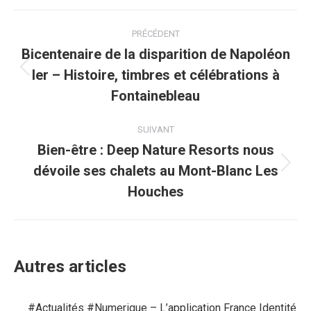
Navigation
PRÉCÉDENT
article
Bicentenaire de la disparition de Napoléon
Ier – Histoire, timbres et célébrations à
Article
précédent
Fontainebleau
:
SUIVANT
Bien-être : Deep Nature Resorts nous
dévoile ses chalets au Mont-Blanc Les
Article
suivant
Houches
:
Autres articles
#Actualités #Numerique – L’application France Identité