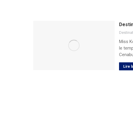
Desti
Destina
Miss Ko
le tem
Cenabu
Lire l