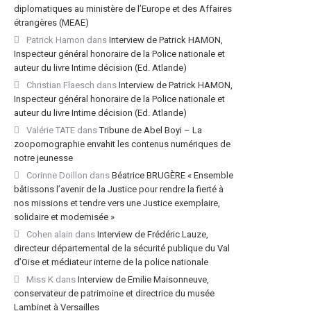
diplomatiques au ministère de l’Europe et des Affaires
étrangères (MEAE)
Patrick Hamon
dans
Interview de Patrick HAMON,
Inspecteur général honoraire de la Police nationale et
auteur du livre Intime décision (Ed. Atlande)
Christian Flaesch
dans
Interview de Patrick HAMON,
Inspecteur général honoraire de la Police nationale et
auteur du livre Intime décision (Ed. Atlande)
Valérie TATE
dans
Tribune de Abel Boyi – La
zoopornographie envahit les contenus numériques de
notre jeunesse
Corinne Doillon
dans
Béatrice BRUGÈRE « Ensemble
bâtissons l’avenir de la Justice pour rendre la fierté à
nos missions et tendre vers une Justice exemplaire,
solidaire et modernisée »
Cohen alain
dans
Interview de Frédéric Lauze,
directeur départemental de la sécurité publique du Val
d’Oise et médiateur interne de la police nationale
Miss K
dans
Interview de Emilie Maisonneuve,
conservateur de patrimoine et directrice du musée
Lambinet à Versailles