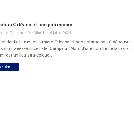
nation Orléans et son patrimoine
tions
,
Evasion
Par
Miss K
6 juillet 2021
nfidentielle met en lumière Orléans et son patrimoine… à découvrir
ps d’un week-end cet été. Campé au Nord d’une courbe de la Loire,
m est un lieu stratégique…
a suite