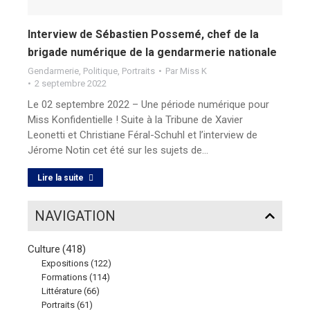
Interview de Sébastien Possemé, chef de la
brigade numérique de la gendarmerie nationale
Gendarmerie
,
Politique
,
Portraits
Par
Miss K
2 septembre 2022
Le 02 septembre 2022 – Une période numérique pour
Miss Konfidentielle ! Suite à la Tribune de Xavier
Leonetti et Christiane Féral-Schuhl et l’interview de
Jérome Notin cet été sur les sujets de…
Lire la suite
NAVIGATION
Culture
(418)
Expositions
(122)
Formations
(114)
Littérature
(66)
Portraits
(61)