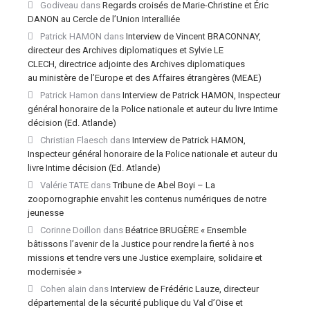
Godiveau
dans
Regards croisés de Marie-Christine et Éric
DANON au Cercle de l’Union Interalliée
Patrick HAMON
dans
Interview de Vincent BRACONNAY,
directeur des Archives diplomatiques et Sylvie LE
CLECH, directrice adjointe des Archives diplomatiques
au ministère de l’Europe et des Affaires étrangères (MEAE)
Patrick Hamon
dans
Interview de Patrick HAMON, Inspecteur
général honoraire de la Police nationale et auteur du livre Intime
décision (Ed. Atlande)
Christian Flaesch
dans
Interview de Patrick HAMON,
Inspecteur général honoraire de la Police nationale et auteur du
livre Intime décision (Ed. Atlande)
Valérie TATE
dans
Tribune de Abel Boyi – La
zoopornographie envahit les contenus numériques de notre
jeunesse
Corinne Doillon
dans
Béatrice BRUGÈRE « Ensemble
bâtissons l’avenir de la Justice pour rendre la fierté à nos
missions et tendre vers une Justice exemplaire, solidaire et
modernisée »
Cohen alain
dans
Interview de Frédéric Lauze, directeur
départemental de la sécurité publique du Val d’Oise et