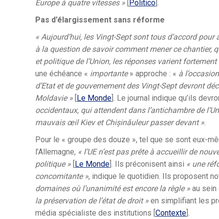
Europe à quatre vitesses »
[
Politico
].
Pas d’élargissement sans réforme
« Aujourd’hui, les Vingt-Sept sont tous d’accord pour 
à la question de savoir comment mener ce chantier, 
et politique de l’Union, les réponses varient fortement 
une échéance «
importante
» approche : «
à l’occasion
d’Etat et de gouvernement des Vingt-Sept devront décid
Moldavie »
[
Le Monde
]. Le journal indique qu’ils devr
occidentaux, qui attendent dans l’antichambre de l’U
mauvais œil Kiev et Chișinău
leur passer devant »
.
Pour le « groupe des douze », tel que se sont eux-m
l’Allemagne,
« l
’UE n’est pas prête à accueillir de nouv
politique »
[
Le Monde
]. Ils préconisent ainsi
«
une réfo
concomitante »
, indique le quotidien. Ils proposent
domaines où l’unanimité est encore la règle »
au sein 
la préservation de l’état de droit »
en simplifiant les 
média spécialiste des institutions [
Contexte
].