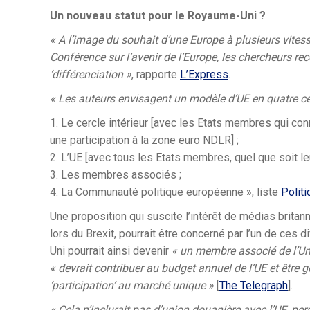
Un nouveau statut pour le Royaume-Uni ?
« A l’image du souhait d’une Europe à plusieurs vite
Conférence sur l’avenir de l’Europe, les chercheurs r
‘différenciation »
, rapporte
L’Express
.
«
Les auteurs envisagent un modèle d’UE en quatre ce
1. Le cercle intérieur [avec les Etats membres qui co
une participation à la zone euro NDLR] ;
2. L’UE [avec tous les Etats membres, quel que soit le
3. Les membres associés ;
4. La Communauté politique européenne », liste
Politi
Une proposition qui suscite l’intérêt de médias britan
lors du Brexit, pourrait être concerné par l’un de ces d
Uni pourrait ainsi devenir
«
un membre associé de l’U
«
devrait contribuer au budget annuel de l’UE et être
‘participation’ au marché unique »
[
The Telegraph
].
« Cela n’inclurait pas d’union douanière avec l’UE, 