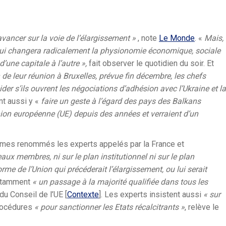
avancer sur la voie de l’élargissement »
, note
Le Monde
. «
Mais,
qui changera radicalement la physionomie économique, sociale
d’une capitale à l’autre »,
fait observer le quotidien du soir. Et
 de leur réunion à Bruxelles, prévue fin décembre, les chefs
er s’ils ouvrent les négociations d’adhésion avec l’Ukraine et la
ont aussi y «
faire un geste à l’égard des pays des Balkans
nion européenne (UE) depuis des années et verraient d’un
êmes renommés les experts appelés par la France et
eaux membres, ni sur le plan institutionnel ni sur le plan
rme de l’Union qui précéderait l’élargissement, ou lui serait
 notamment
«
un passage à la majorité qualifiée dans tous les
du Conseil de l’UE [
Contexte
]. Les experts insistent aussi
«
sur
procédures
«
pour sanctionner les Etats récalcitrants »
, relève le