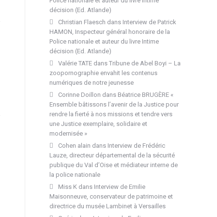
Police nationale et auteur du livre Intime
décision (Ed. Atlande)
Christian Flaesch
dans
Interview de Patrick
HAMON, Inspecteur général honoraire de la
Police nationale et auteur du livre Intime
décision (Ed. Atlande)
Valérie TATE
dans
Tribune de Abel Boyi – La
zoopornographie envahit les contenus
numériques de notre jeunesse
Corinne Doillon
dans
Béatrice BRUGÈRE «
Ensemble bâtissons l’avenir de la Justice pour
rendre la fierté à nos missions et tendre vers
une Justice exemplaire, solidaire et
modernisée »
Cohen alain
dans
Interview de Frédéric
Lauze, directeur départemental de la sécurité
publique du Val d’Oise et médiateur interne de
la police nationale
Miss K
dans
Interview de Emilie
Maisonneuve, conservateur de patrimoine et
directrice du musée Lambinet à Versailles