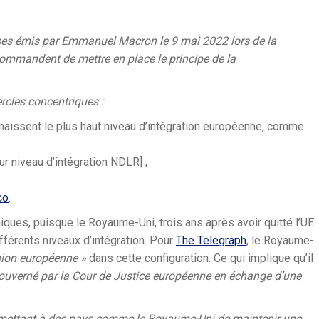
sses émis par Emmanuel Macron le 9 mai 2022 lors de la
ecommandent de mettre en place le principe de la
rcles concentriques :
nnaissent le plus haut niveau d’intégration européenne, comme
ur niveau d’intégration NDLR] ;
co
.
niques, puisque le Royaume-Uni, trois ans après avoir quitté l’UE
ifférents niveaux d’intégration. Pour
The Telegraph
, le Royaume-
nion européenne »
dans cette configuration. Ce qui implique qu’il
 gouverné par la Cour de Justice européenne en échange d’une
permettant à des pays comme le Royaume-Uni de maintenir une