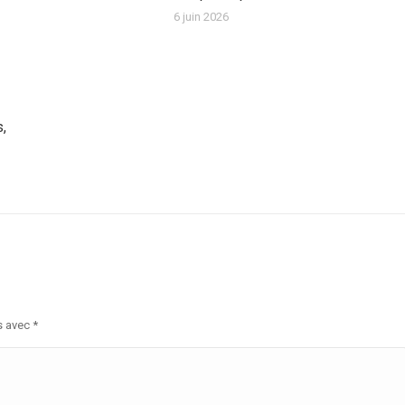
6 juin 2026
s,
s avec
*