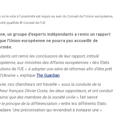
ù le vote à l'unanimité est requis au sein du Conseil de l'Union européenne,
orité qualifiée © Conseil de l'UE
magne, un groupe d’experts indépendants a remis un rapport
que l’Union européenne ne pourra pas accueillir de
ormée.
nts ont remis les conclusions de leur rapport, intitulé
uropéenne, aux ministres des Affaires européennes »
des Etats
tutions de l’UE «
à adopter une série de réformes afin d’être prêt
l’Ukraine »
, explique
The Guardian
.
nvier, ces chercheurs ont travaillé «
sous la conduite de la
ur français Olivier Costa, les deux rapporteurs, et ont conduit
ainsi que des membres de la société civile »
, fait savoir
 le principe de la différenciation »
entre les différents Etats
daire. Une préconisation qui reviendrait à instaurer une «