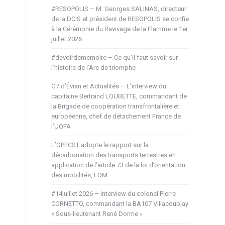
#RESOPOLIS – M. Georges SALINAS, directeur
de la DCIS et président de RESOPOLIS se confie
à la Cérémonie du Ravivage de la Flamme le 1er
juillet 2026
#devoirdememoire – Ce qu’il faut savoir sur
l’histoire de l’Arc de triomphe
G7 d’Évian et Actualités – L’interview du
capitaine Bertrand LOUBETTE, commandant de
la Brigade de coopération transfrontalière et
européenne, chef de détachement France de
l’UOFA
L’OPECST adopte le rapport sur la
décarbonation des transports terrestres en
application de l’article 73 de la loi d’orientation
des mobilités, LOM.
#14juillet 2026 – Interview du colonel Pierre
CORNETTO, commandant la BA107 Villacoublay
« Sous-lieutenant René Dorme »