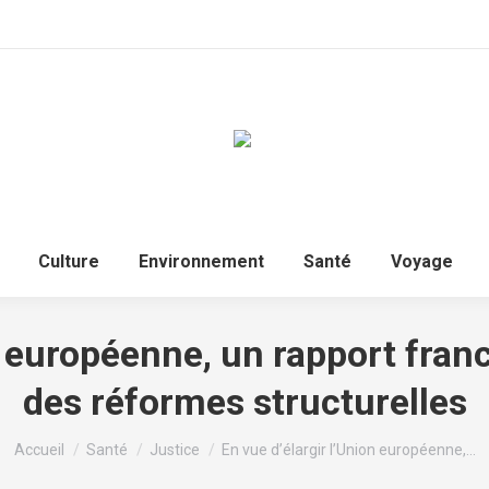
Culture
Environnement
Santé
Voyage
n européenne, un rapport fra
des réformes structurelles
Vous êtes ici :
Accueil
Santé
Justice
En vue d’élargir l’Union européenne,…