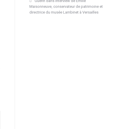
Guérin
dans
Interview de Emilie
Maisonneuve, conservateur de patrimoine et
directrice du musée Lambinet à Versailles