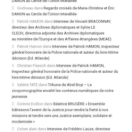
DANON au Cercle de l’Union Interalliée
Godiveau
dans
Regards croisés de Marie-Christine et Éric
DANON au Cercle de l’Union Interalliée
Patrick HAMON
dans
Interview de Vincent BRACONNAY,
directeur des Archives diplomatiques et Sylvie LE
CLECH, directrice adjointe des Archives diplomatiques
au ministère de l’Europe et des Affaires étrangères (MEAE)
Patrick Hamon
dans
Interview de Patrick HAMON, Inspecteur
général honoraire de la Police nationale et auteur du livre Intime
décision (Ed. Atlande)
Christian Flaesch
dans
Interview de Patrick HAMON,
Inspecteur général honoraire de la Police nationale et auteur du
livre Intime décision (Ed. Atlande)
Valérie TATE
dans
Tribune de Abel Boyi – La
zoopornographie envahit les contenus numériques de notre
jeunesse
Corinne Doillon
dans
Béatrice BRUGÈRE « Ensemble
bâtissons l’avenir de la Justice pour rendre la fierté à nos
missions et tendre vers une Justice exemplaire, solidaire et
modernisée »
Cohen alain
dans
Interview de Frédéric Lauze, directeur