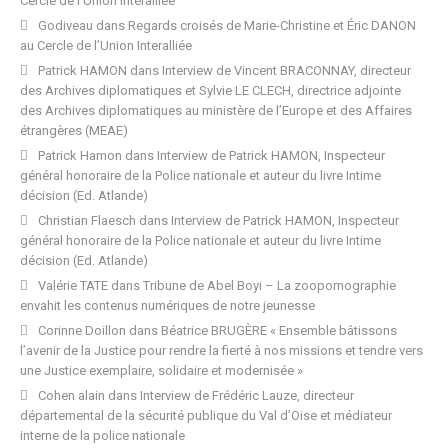
Cercle de l’Union Interalliée
Godiveau
dans
Regards croisés de Marie-Christine et Éric DANON
au Cercle de l’Union Interalliée
Patrick HAMON
dans
Interview de Vincent BRACONNAY, directeur
des Archives diplomatiques et Sylvie LE CLECH, directrice adjointe
des Archives diplomatiques au ministère de l’Europe et des Affaires
étrangères (MEAE)
Patrick Hamon
dans
Interview de Patrick HAMON, Inspecteur
général honoraire de la Police nationale et auteur du livre Intime
décision (Ed. Atlande)
Christian Flaesch
dans
Interview de Patrick HAMON, Inspecteur
général honoraire de la Police nationale et auteur du livre Intime
décision (Ed. Atlande)
Valérie TATE
dans
Tribune de Abel Boyi – La zoopornographie
envahit les contenus numériques de notre jeunesse
Corinne Doillon
dans
Béatrice BRUGÈRE « Ensemble bâtissons
l’avenir de la Justice pour rendre la fierté à nos missions et tendre vers
une Justice exemplaire, solidaire et modernisée »
Cohen alain
dans
Interview de Frédéric Lauze, directeur
départemental de la sécurité publique du Val d’Oise et médiateur
interne de la police nationale