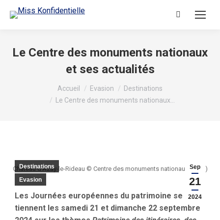
Le Centre des monuments nationaux
et ses actualités
Vous êtes ici :
Accueil
Evasion
Destinations
Le Centre des monuments nationaux…
Destinations
Sep
Château d'Azay-le-Rideau © Centre des monuments nationaux (CMN)
21
Evasion
Les Journées européennes du patrimoine se
2024
tiennent les samedi 21 et dimanche 22 septembre