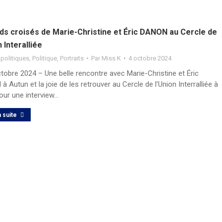
ds croisés de Marie-Christine et Éric DANON au Cercle de
n Interalliée
 politiques
,
Politique
,
Portraits
Par
Miss K
4 octobre 2024
tobre 2024 – Une belle rencontre avec Marie-Christine et Éric
 Autun et la joie de les retrouver au Cercle de l’Union Interralliée à
our une interview…
a suite