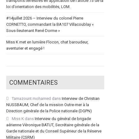
transports terrestres en application de l’article 73 de la
loi d’orientation des mobilités, LOM.
#14juillet 2026 – Interview du colonel Pierre
CORNETTO, commandant la BA107 Villacoublay «
Sous-lieutenant René Dorme »
Miss K met en lumière Flocon, chat baroudeur,
aventurier et engagé !
COMMENTAIRES
Tamazount mohamed
dans
Interview de Christian
NUSSBAUM, Chef de la mission Outre-mer à la
Direction générale de la Police nationale (DGPN)
Miss K
dans
Interview du général de brigade
aérienne Véronique BATUT, Secrétaire générale de la
Garde nationale et du Conseil Supérieur de la Réserve
Militaire (CSRM)