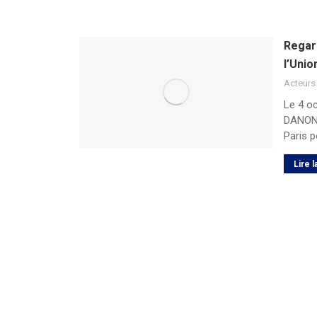
Regar
l’Unio
Acteurs
Le 4 oc
DANON à
Paris p
Lire l