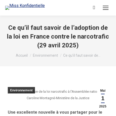
Ce qu’il faut savoir de l’adoption de
la loi en France contre le narcotrafic
(29 avril 2025)
Vous êtes ici :
Accueil
Environnement
Ce qu’il faut savoir de…
Environnement
Mai
Adoption définitive de la loi narcotrafic à l’Assemblée nationale ©
1
Caroline Montagné-Ministère de la Justice
2025
Une excellente nouvelle à vous partager pour le