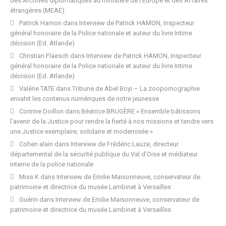
des Archives diplomatiques au ministère de l’Europe et des Affaires
étrangères (MEAE)
Patrick Hamon
dans
Interview de Patrick HAMON, Inspecteur
général honoraire de la Police nationale et auteur du livre Intime
décision (Ed. Atlande)
Christian Flaesch
dans
Interview de Patrick HAMON, Inspecteur
général honoraire de la Police nationale et auteur du livre Intime
décision (Ed. Atlande)
Valérie TATE
dans
Tribune de Abel Boyi – La zoopornographie
envahit les contenus numériques de notre jeunesse
Corinne Doillon
dans
Béatrice BRUGÈRE « Ensemble bâtissons
l’avenir de la Justice pour rendre la fierté à nos missions et tendre vers
une Justice exemplaire, solidaire et modernisée »
Cohen alain
dans
Interview de Frédéric Lauze, directeur
départemental de la sécurité publique du Val d’Oise et médiateur
interne de la police nationale
Miss K
dans
Interview de Emilie Maisonneuve, conservateur de
patrimoine et directrice du musée Lambinet à Versailles
Guérin
dans
Interview de Emilie Maisonneuve, conservateur de
patrimoine et directrice du musée Lambinet à Versailles