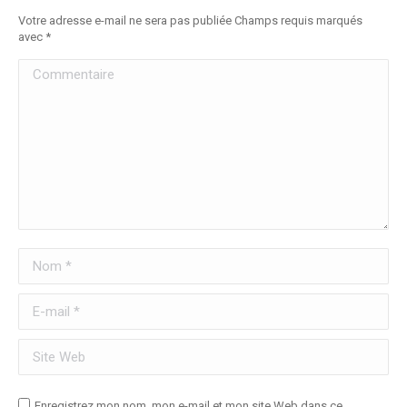
Votre adresse e-mail ne sera pas publiée Champs requis marqués
avec
*
Commentaire
Nom *
E-mail *
Site Web
Enregistrez mon nom, mon e-mail et mon site Web dans ce