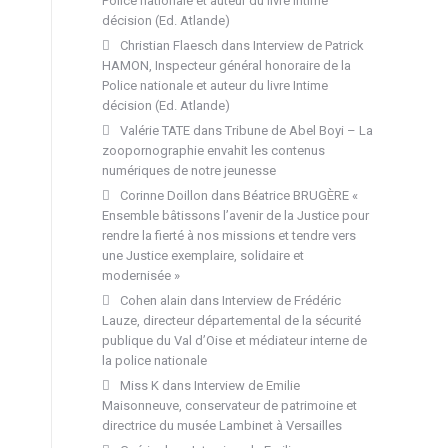
Police nationale et auteur du livre Intime
décision (Ed. Atlande)
Christian Flaesch
dans
Interview de Patrick
HAMON, Inspecteur général honoraire de la
Police nationale et auteur du livre Intime
décision (Ed. Atlande)
Valérie TATE
dans
Tribune de Abel Boyi – La
zoopornographie envahit les contenus
numériques de notre jeunesse
Corinne Doillon
dans
Béatrice BRUGÈRE «
Ensemble bâtissons l’avenir de la Justice pour
rendre la fierté à nos missions et tendre vers
une Justice exemplaire, solidaire et
modernisée »
Cohen alain
dans
Interview de Frédéric
Lauze, directeur départemental de la sécurité
publique du Val d’Oise et médiateur interne de
la police nationale
Miss K
dans
Interview de Emilie
Maisonneuve, conservateur de patrimoine et
directrice du musée Lambinet à Versailles