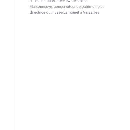
Guérin
dans
Interview de Emilie
Maisonneuve, conservateur de patrimoine et
directrice du musée Lambinet à Versailles