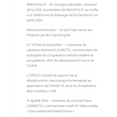
#RESOPOLIS – M. Georges SALINAS, directeur
de la DCIS et président de RESOPOLIS se confie
à la Cérémonie du Ravivage de la Flamme le 1er
juillet 2026
#devoirdememoire – Ce qu’il faut savoir sur
l’histoire de l’Arc de triomphe
G7 d’Évian et Actualités – L’interview du
capitaine Bertrand LOUBETTE, commandant de
la Brigade de coopération transfrontalière et
européenne, chef de détachement France de
l’UOFA
L’OPECST adopte le rapport sur la
décarbonation des transports terrestres en
application de l’article 73 de la loi d’orientation
des mobilités, LOM.
#14juillet 2026 – Interview du colonel Pierre
CORNETTO, commandant la BA107 Villacoublay
« Sous-lieutenant René Dorme »