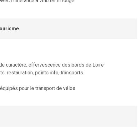
vec l’itinérance à vélo en fil rouge.
otourisme
 de caractère, effervescence des bords de Loire
, restauration, points info, transports
 équipés pour le transport de vélos