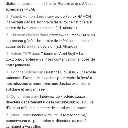
diplomatiques au ministère de l’Europe et des Affaires
étrangères (MEAE)
Patrick Hamon
dans
Interview de Patrick HAMON,
Inspecteur général honoraire de la Police nationale et
auteur du livre Intime décision (Ed. Atlande)
Christian Flaesch
dans
Interview de Patrick HAMON,
Inspecteur général honoraire de la Police nationale et
auteur du livre Intime décision (Ed. Atlande)
Valérie TATE
dans
Tribune de Abel Boyi – La
zoopornographie envahit les contenus numériques de
notre jeunesse
Corinne Doillon
dans
Béatrice BRUGÈRE « Ensemble
bâtissons l’avenir de la Justice pour rendre la fierté à
nos missions et tendre vers une Justice exemplaire,
solidaire et modernisée »
Cohen alain
dans
Interview de Frédéric Lauze,
directeur départemental de la sécurité publique du Val
d’Oise et médiateur interne de la police nationale
Miss K
dans
Interview de Emilie Maisonneuve,
conservateur de patrimoine et directrice du musée
Lambinet à Versailles