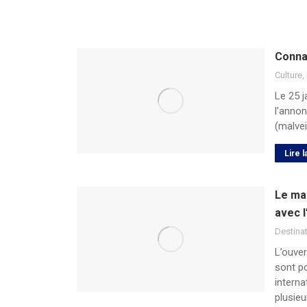
Connai
Culture
,
Le 25 j
l’annon
(malvei
Lire l
Le ma
avec l
Destina
L’ouve
sont po
intern
plusieu