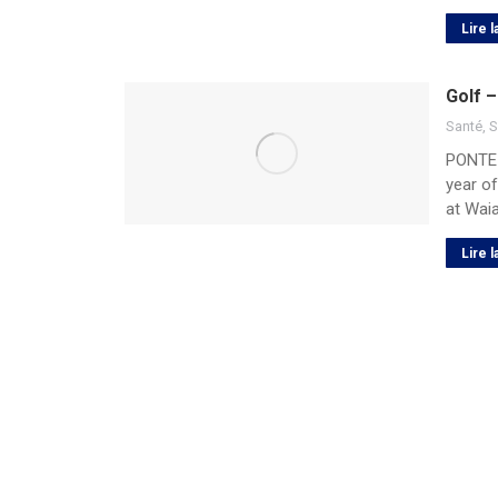
Lire l
Golf 
Santé
,
S
PONTE 
year o
at Wai
Lire l