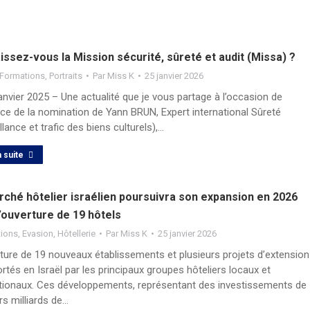
ssez-vous la Mission sécurité, sûreté et audit (Missa) ?
Formations
,
Portraits
Par
Miss K
25 janvier 2026
anvier 2025 – Une actualité que je vous partage à l’occasion de
ce de la nomination de Yann BRUN, Expert international Sûreté
llance et trafic des biens culturels),…
a suite
rché hôtelier israélien poursuivra son expansion en 2026
’ouverture de 19 hôtels
tions
,
Evasion
,
Hôtellerie
Par
Miss K
25 janvier 2026
rture de 19 nouveaux établissements et plusieurs projets d’extension
rtés en Israël par les principaux groupes hôteliers locaux et
ationaux. Ces développements, représentant des investissements de
rs milliards de…