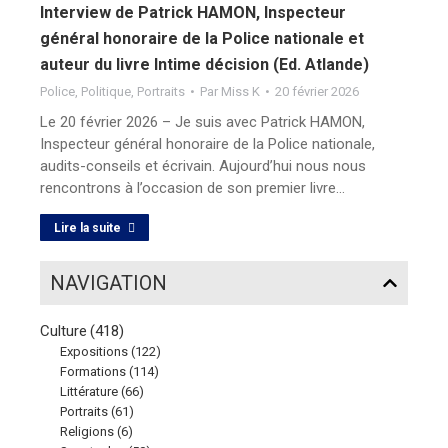
Interview de Patrick HAMON, Inspecteur
général honoraire de la Police nationale et
auteur du livre Intime décision (Ed. Atlande)
Police
,
Politique
,
Portraits
Par
Miss K
20 février 2026
Le 20 février 2026 – Je suis avec Patrick HAMON,
Inspecteur général honoraire de la Police nationale,
audits-conseils et écrivain. Aujourd’hui nous nous
rencontrons à l’occasion de son premier livre…
Lire la suite
NAVIGATION
Culture
(418)
Expositions
(122)
Formations
(114)
Littérature
(66)
Portraits
(61)
Religions
(6)